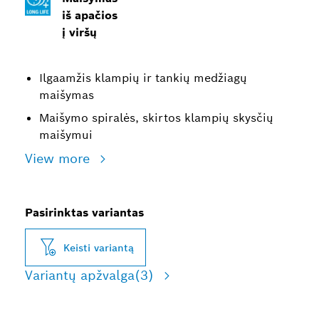
iš apačios
į viršų
Ilgaamžis klampių ir tankių medžiagų
maišymas
Maišymo spiralės, skirtos klampių skysčių
maišymui
View more
Pasirinktas variantas
Keisti variantą
Variantų apžvalga
(3)