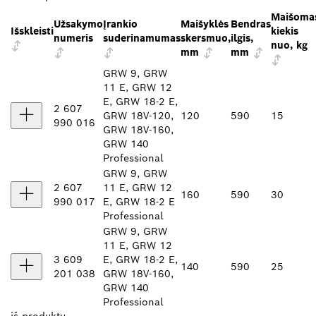
Maišoma
Užsakymo
Įrankio
Maišyklės
Bendras
Išskleisti
kiekis
numeris
suderinamumas
skersmuo,
ilgis,
nuo, kg
mm
mm
GRW 9, GRW
11 E, GRW 12
E, GRW 18-2 E,
2 607
GRW 18V-120,
120
590
15
990 016
GRW 18V-160,
GRW 140
Professional
GRW 9, GRW
2 607
11 E, GRW 12
160
590
30
990 017
E, GRW 18-2 E
Professional
GRW 9, GRW
11 E, GRW 12
3 609
E, GRW 18-2 E,
140
590
25
201 038
GRW 18V-160,
GRW 140
Professional
iš
produktų