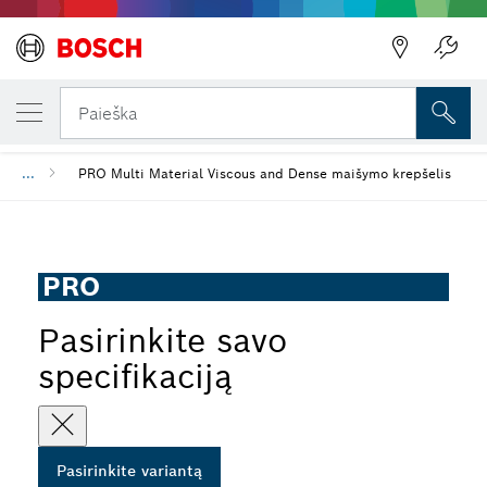
JŪSŲ PASIRINKTAS VARIANTAS
PRO Multi Material Viscous and Dense mai
Paieška
...
PRO Multi Material Viscous and Dense maišymo krepšelis
PRO
Pasirinkite savo
specifikaciją
Pasirinkite variantą