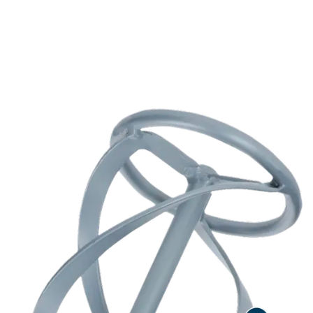
ILGAAMŽIS KLAMPIŲ IR
TANKIŲ MEDŽIAGŲ
MAIŠYMAS