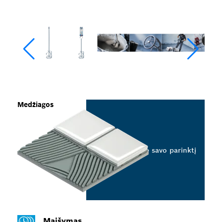
Medžiagos
Pasirinkite savo parinktį
Maišymas