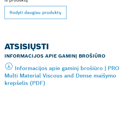
Rodyti daugiau produktų
ATSISIŲSTI
INFORMACIJOS APIE GAMINĮ BROŠIŪRO
Informacijos apie gaminį brošiūro | PRO
Multi Material Viscous and Dense maišymo
krepšelis (PDF)
RASKITE ARČIAUSIAI
JŪSŲ ESANTĮ „BOSCH
PROFESSIONAL“
PREKYBOS ATSTOVĄ