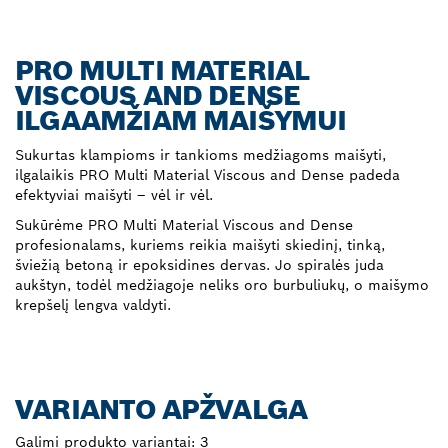
PRO MULTI MATERIAL
VISCOUS AND DENSE
ILGAAMŽIAM MAIŠYMUI
Sukurtas klampioms ir tankioms medžiagoms maišyti,
ilgalaikis PRO Multi Material Viscous and Dense padeda
efektyviai maišyti – vėl ir vėl.
Sukūrėme PRO Multi Material Viscous and Dense
profesionalams, kuriems reikia maišyti skiedinį, tinką,
šviežią betoną ir epoksidines dervas. Jo spiralės juda
aukštyn, todėl medžiagoje neliks oro burbuliukų, o maišymo
krepšelį lengva valdyti.
VARIANTO APŽVALGA
Galimi produkto variantai:
3