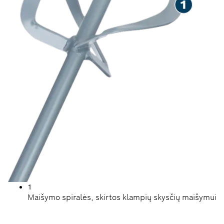
1
Maišymo spiralės, skirtos klampių skysčių maišymui