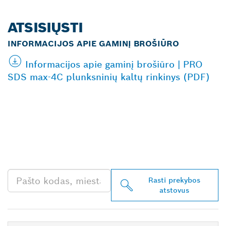
ATSISIŲSTI
INFORMACIJOS APIE GAMINĮ BROŠIŪRO
Informacijos apie gaminį brošiūro | PRO
SDS max-4C plunksninių kaltų rinkinys (PDF)
RASKITE ARČIAUSIAI
JŪSŲ ESANTĮ „BOSCH
PROFESSIONAL“
PREKYBOS ATSTOVĄ
Rasti prekybos
atstovus