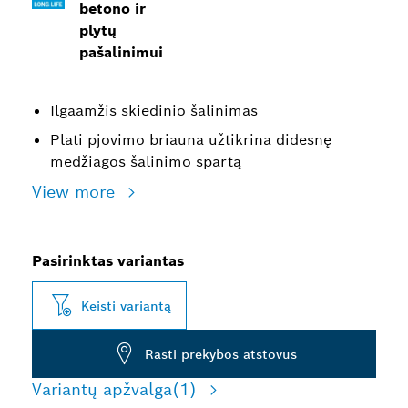
betono ir
plytų
pašalinimui
Ilgaamžis skiedinio šalinimas
Plati pjovimo briauna užtikrina didesnę
medžiagos šalinimo spartą
View more
Pasirinktas variantas
Keisti variantą
Rasti prekybos atstovus
Variantų apžvalga
(1)