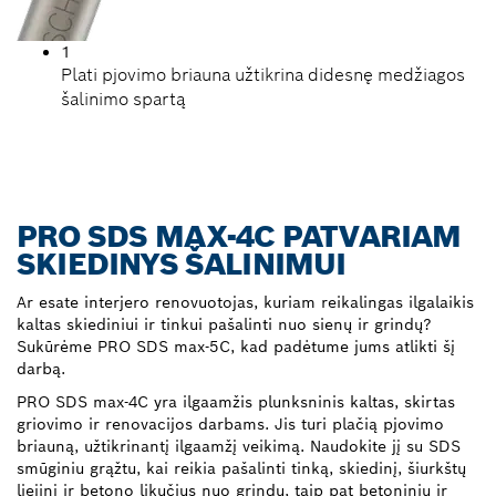
1
Plati pjovimo briauna užtikrina didesnę medžiagos
šalinimo spartą
PRO SDS MAX-4C PATVARIAM
SKIEDINYS ŠALINIMUI
Ar esate interjero renovuotojas, kuriam reikalingas ilgalaikis
kaltas skiediniui ir tinkui pašalinti nuo sienų ir grindų?
Sukūrėme PRO SDS max-5C, kad padėtume jums atlikti šį
darbą.
PRO SDS max-4C yra ilgaamžis plunksninis kaltas, skirtas
griovimo ir renovacijos darbams. Jis turi plačią pjovimo
briauną, užtikrinantį ilgaamžį veikimą. Naudokite jį su SDS
smūginiu grąžtu, kai reikia pašalinti tinką, skiedinį, šiurkštų
liejinį ir betono likučius nuo grindų, taip pat betoninių ir