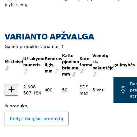
plytų sienų.
VARIANTO APŽVALGA
Galimi produkto variantai:
1
Kalto
Vienetų
Užsakymo
Bendras
Koto
Išskleisti
pjovimo
sk.
numeris
ilgis,
forma
galimybės (
briauna,
pakuotėje
mm
mm
Ras
2 608
SDS
400
50
5 Vnt.
pr
587 184
max
ats
iš
produktų
Rodyti daugiau produktų