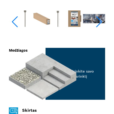
Medžiagos
Pasirinkite savo
parinktį
Skirtas