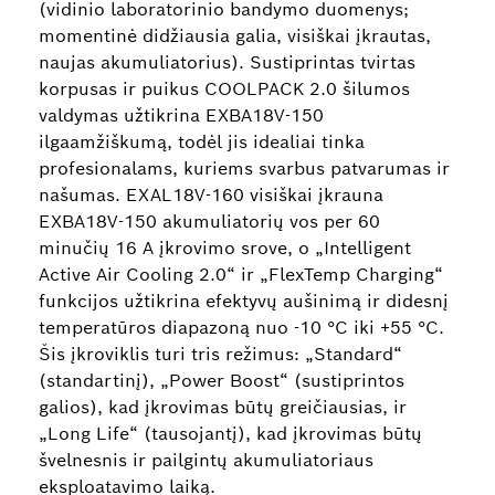
(vidinio laboratorinio bandymo duomenys;
momentinė didžiausia galia, visiškai įkrautas,
naujas akumuliatorius). Sustiprintas tvirtas
korpusas ir puikus COOLPACK 2.0 šilumos
valdymas užtikrina EXBA18V-150
ilgaamžiškumą, todėl jis idealiai tinka
profesionalams, kuriems svarbus patvarumas ir
našumas. EXAL18V-160 visiškai įkrauna
EXBA18V-150 akumuliatorių vos per 60
minučių 16 A įkrovimo srove, o „Intelligent
Active Air Cooling 2.0“ ir „FlexTemp Charging“
funkcijos užtikrina efektyvų aušinimą ir didesnį
temperatūros diapazoną nuo -10 °C iki +55 °C.
Šis įkroviklis turi tris režimus: „Standard“
(standartinį), „Power Boost“ (sustiprintos
galios), kad įkrovimas būtų greičiausias, ir
„Long Life“ (tausojantį), kad įkrovimas būtų
švelnesnis ir pailgintų akumuliatoriaus
eksploatavimo laiką.