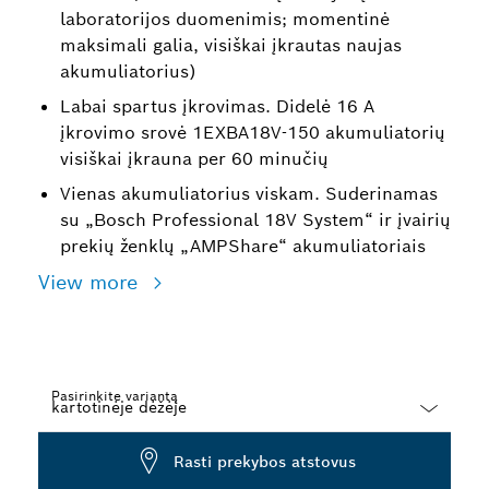
laboratorijos duomenimis; momentinė
maksimali galia, visiškai įkrautas naujas
akumuliatorius)
Labai spartus įkrovimas. Didelė 16 A
įkrovimo srovė 1EXBA18V-150 akumuliatorių
visiškai įkrauna per 60 minučių
Vienas akumuliatorius viskam. Suderinamas
su „Bosch Professional 18V System“ ir įvairių
prekių ženklų „AMPShare“ akumuliatoriais
View more
Pasirinkite variantą
Dropdown
Rasti prekybos atstovus
closed