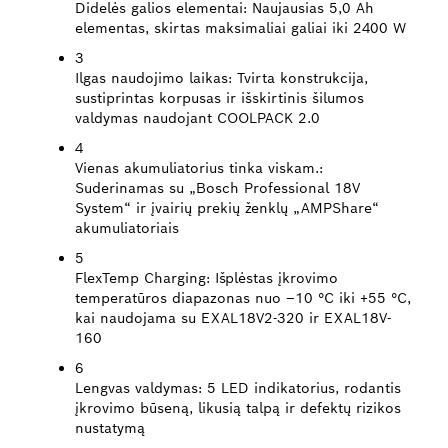
Didelės galios elementai:
Naujausias 5,0 Ah
elementas, skirtas maksimaliai galiai iki 2400 W
3
Ilgas naudojimo laikas:
Tvirta konstrukcija,
sustiprintas korpusas ir išskirtinis šilumos
valdymas naudojant COOLPACK 2.0
4
Vienas akumuliatorius tinka viskam.:
Suderinamas su „Bosch Professional 18V
System“ ir įvairių prekių ženklų „AMPShare“
akumuliatoriais
5
FlexTemp Charging:
Išplėstas įkrovimo
temperatūros diapazonas nuo –10 °C iki +55 °C,
kai naudojama su EXAL18V2-320 ir EXAL18V-
160
6
Lengvas valdymas:
5 LED indikatorius, rodantis
įkrovimo būseną, likusią talpą ir defektų rizikos
nustatymą