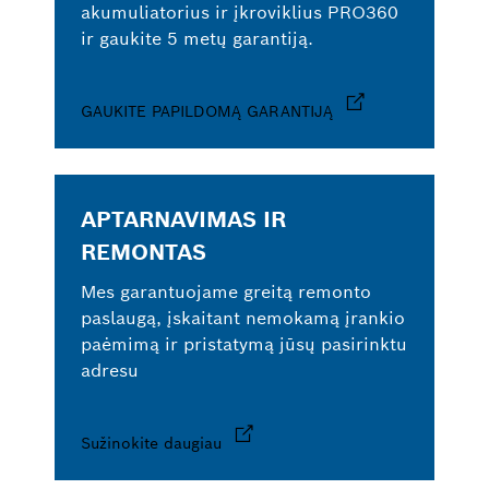
akumuliatorius ir įkroviklius PRO360
ir gaukite 5 metų garantiją.
GAUKITE PAPILDOMĄ GARANTIJĄ
APTARNAVIMAS IR
REMONTAS
Mes garantuojame greitą remonto
paslaugą, įskaitant nemokamą įrankio
paėmimą ir pristatymą jūsų pasirinktu
adresu
Sužinokite daugiau