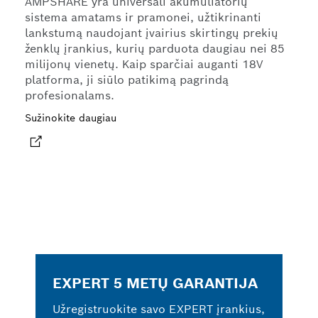
AMPSHARE yra universali akumuliatorių
sistema amatams ir pramonei, užtikrinanti
lankstumą naudojant įvairius skirtingų prekių
ženklų įrankius, kurių parduota daugiau nei 85
milijonų vienetų. Kaip sparčiai auganti 18V
platforma, ji siūlo patikimą pagrindą
profesionalams.
Sužinokite daugiau
EXPERT 5 METŲ GARANTIJA
Užregistruokite savo EXPERT įrankius,