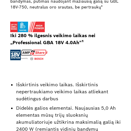
bandymas, pūtimas naudojant mažiausią galią su GBL
18V-750, neutralus oro srautas, be pertraukų*
Iki 280 % ilgesnis veikimo laikas nei
„Professional GBA 18V 4.0Ah“¹
Išskirtinis veikimo laikas. Išskirtinis
nepertraukiamo veikimo laikas atliekant
sudėtingus darbus
Didelės galios elementai. Naujausias 5,0 Ah
elementas mūsų trijų sluoksnių
akumuliatoriuje užtikrina maksimalią galią iki
2400 W (remiantis vidinių bandymų