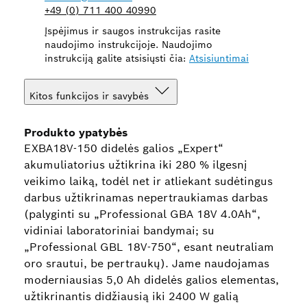
+49 (0) 711 400 40990
Įspėjimus ir saugos instrukcijas rasite
naudojimo instrukcijoje. Naudojimo
instrukciją galite atsisiųsti čia:
Atsisiuntimai
Kitos funkcijos ir savybės
Produkto ypatybės
EXBA18V-150 didelės galios „Expert“
akumuliatorius užtikrina iki 280 % ilgesnį
veikimo laiką, todėl net ir atliekant sudėtingus
darbus užtikrinamas nepertraukiamas darbas
(palyginti su „Professional GBA 18V 4.0Ah“,
vidiniai laboratoriniai bandymai; su
„Professional GBL 18V-750“, esant neutraliam
oro srautui, be pertraukų). Jame naudojamas
moderniausias 5,0 Ah didelės galios elementas,
užtikrinantis didžiausią iki 2400 W galią