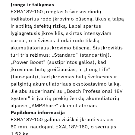
Įranga ir taikymas
EXBA18V-150 įrengtas 5 šviesos diodų
indikatorius rodo įkrovimo būseną, likusią talpą
ir aptiktą defektų riziką. Labai spartus
lygiagretusis įkroviklis, skirtas intensyviam
darbui, o 5 šviesos diodai rodo tikslią
akumuliatoriaus įkrovimo būseną. Šis įkroviklis
turi tris režimus: „Standard“ (standartinį),
„Power Boost“ (sustiprintos galios), kad
įkrovimas būtų greičiausias, ir „Long Life“
(tausojantį), kad įkrovimas būtų švelnesnis ir
pailgintų akumuliatoriaus eksploatavimo laiką.
Jie abu suderinami su „Bosch Professional 18V
System“ ir įvairių prekių ženklų akumuliatorių
aljanso „AMPShare“ akumuliatoriais.
Papildoma informacija
EXBA18V-150 galima visiškai įkrauti vos per
60 min. naudojant EXAL18V-160, o sveria jis
1,52 kg.