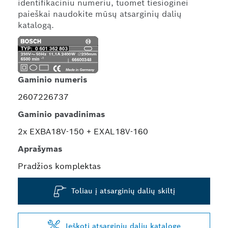
identifikaciniu numeriu, tuomet tiesioginei
paieškai naudokite mūsų atsarginių dalių
katalogą.
Gaminio numeris
2607226737
Gaminio pavadinimas
2x EXBA18V-150 + EXAL18V-160
Aprašymas
Pradžios komplektas
Toliau į atsarginių dalių skiltį
Ieškoti atsarginių dalių kataloge