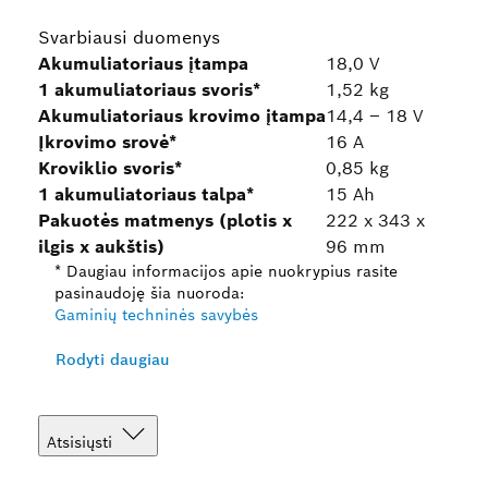
Svarbiausi duomenys
Akumuliatoriaus įtampa
18,0 V
1 akumuliatoriaus svoris*
1,52 kg
Akumuliatoriaus krovimo įtampa
14,4 – 18 V
Įkrovimo srovė*
16 A
Kroviklio svoris*
0,85 kg
1 akumuliatoriaus talpa*
15 Ah
Pakuotės matmenys (plotis x
222 x 343 x
ilgis x aukštis)
96 mm
* Daugiau informacijos apie nuokrypius rasite
pasinaudoję šia nuoroda:
Gaminių techninės savybės
Rodyti daugiau
Atsisiųsti