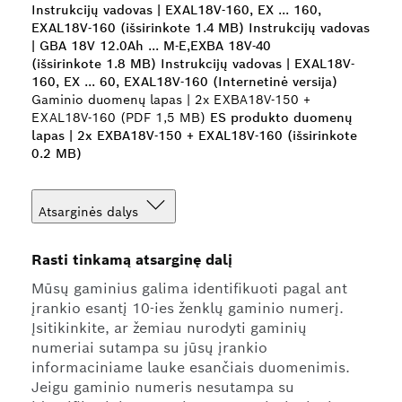
Instrukcijų vadovas | EXAL18V-160, EX ... 160,
EXAL18V-160 (išsirinkote 1.4 MB)
Instrukcijų vadovas
| GBA 18V 12.0Ah ... M-E,EXBA 18V-40
(išsirinkote 1.8 MB)
Instrukcijų vadovas | EXAL18V-
160, EX ... 60, EXAL18V-160 (Internetinė versija)
Gaminio duomenų lapas | 2x EXBA18V-150 +
EXAL18V-160 (PDF 1,5 MB)
ES produkto duomenų
lapas | 2x EXBA18V-150 + EXAL18V-160 (išsirinkote
0.2 MB)
Atsarginės dalys
Rasti tinkamą atsarginę dalį
Mūsų gaminius galima identifikuoti pagal ant
įrankio esantį 10-ies ženklų gaminio numerį.
Įsitikinkite, ar žemiau nurodyti gaminių
numeriai sutampa su jūsų įrankio
informaciniame lauke esančiais duomenimis.
Jeigu gaminio numeris nesutampa su