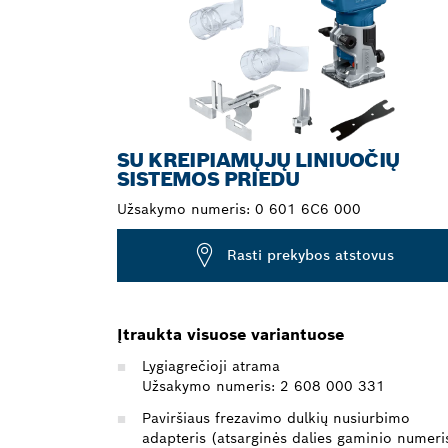
SU KREIPIAMŲJŲ LINIUOČIŲ
SISTEMOS PRIEDU
Užsakymo numeris:
0 601 6C6 000
Rasti prekybos atstovus
Įtraukta visuose variantuose
Lygiagrečioji atrama
Užsakymo numeris: 2 608 000 331
Paviršiaus frezavimo dulkių nusiurbimo
adapteris (atsarginės dalies gaminio numeri