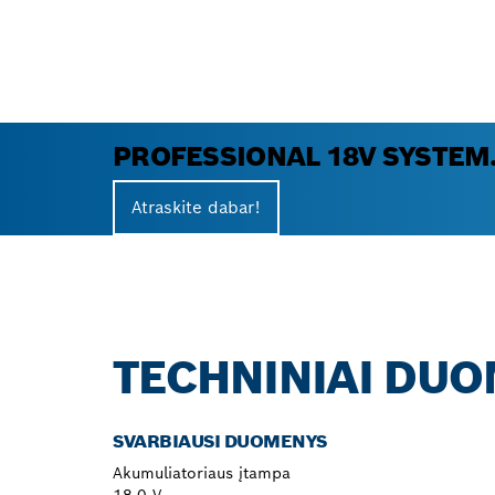
PROFESSIONAL 18V SYSTEM
Atraskite dabar!
TECHNINIAI DU
SVARBIAUSI DUOMENYS
Akumuliatoriaus įtampa
18,0 V