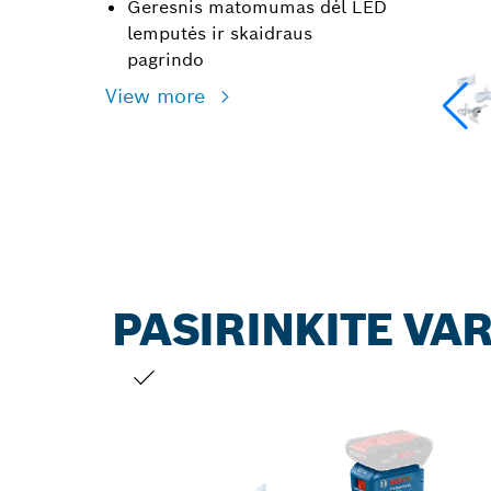
Geresnis matomumas dėl LED
lemputės ir skaidraus
pagrindo
View more
PASIRINKITE VA
JŪSŲ PASIRINKIMAS