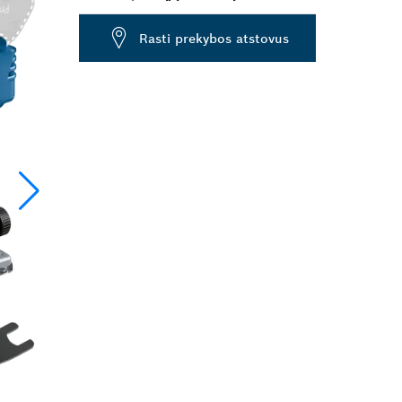
Dropdown
Rasti prekybos atstovus
closed