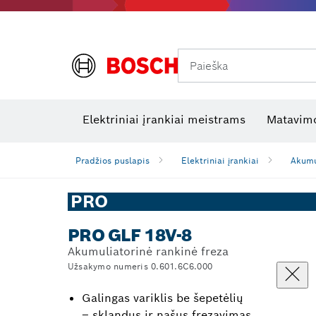
Paieška
Šiluminės kameros ir šilumos detektoriai
Elektros tikrinimo įrankiai
R
Elektriniai įrankiai meistrams
Matavimo
Pradžios puslapis
Elektriniai įrankiai
Akumul
PRO
PRO GLF 18V-8
Akumuliatorinė rankinė freza
Užsakymo numeris 0.601.6C6.000
Galingas variklis be šepetėlių
– sklandus ir našus frezavimas