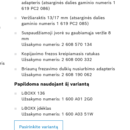
adapteris (atsarginės dalies gaminio numeris 1
619 PC2 086)
Veržliaraktis 13/17 mm (atsarginės dalies
gaminio numeris 1 619 PC2 085)
8
Suspaudžiamoji įvorė su gaubiamąja veržle 8
mm
Užsakymo numeris: 2 608 570 134
Kopijavimo frezos kreipiamasis ratukas
Užsakymo numeris: 2 608 000 332
ris
Briaunų frezavimo dulkių nusiurbimo adapteris
Užsakymo numeris: 2 608 190 062
Papildoma naudojant šį variantą
L-BOXX 136
Užsakymo numeris: 1 600 A01 2G0
L-BOXX įdėklas
Užsakymo numeris: 1 600 A03 51W
Pasirinkite variantą