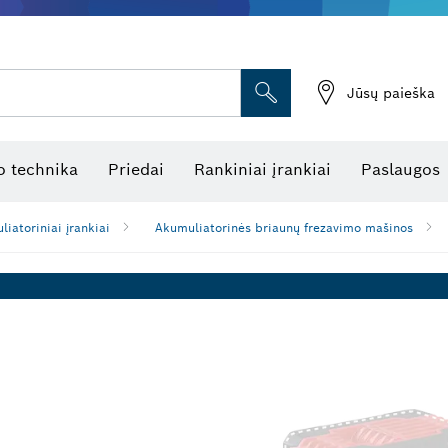
Jūsų paieška
atukinės atstumo matuoklės
Kombinuotas lazerinis nivelyras
Rotaciniai lazeriniai nivelyrai
Optiniai niveliavimo prietaisai
Linijiniai lazeriniai nivelyrai
 technika
Priedai
Rankiniai įrankiai
Paslaugos
iatoriniai įrankiai
Akumuliatorinės briaunų frezavimo mašinos