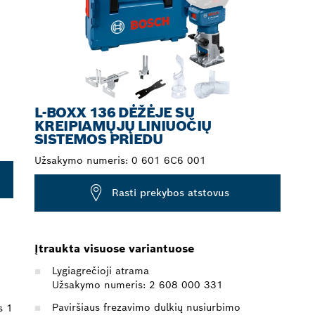
L-BOXX 136 DĖŽĖJE SU
KREIPIAMŲJŲ LINIUOČIŲ
SISTEMOS PRIEDU
Užsakymo numeris:
0 601 6C6 001
Rasti prekybos atstovus
Įtraukta visuose variantuose
Lygiagrečioji atrama
Užsakymo numeris: 2 608 000 331
Paviršiaus frezavimo dulkių nusiurbimo
s 1