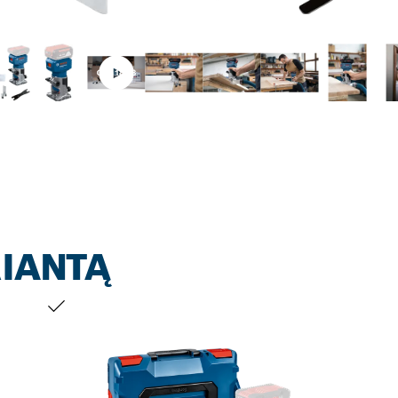
RIANTĄ
JŪSŲ PASIRINKIMAS