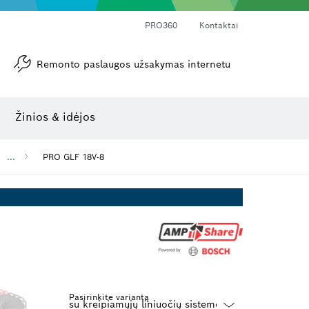
PRO360
Kontaktai
Remonto paslaugos užsakymas internetu
Kampamačiai ir posvyrio matuokliai
Lazerinis atstumo matuoklis
Žinios & idėjos
...
PRO GLF 18V-8
Pasirinkite variantą