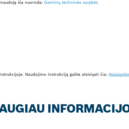
inaudoję šia nuoroda:
Gaminių techninės savybės
strukcijoje. Naudojimo instrukciją galite atsisiųsti čia:
Atsisiunti
 DAUGIAU INFORMACIJ