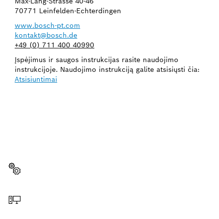
Max-Lang-Strasse 40-46
70771 Leinfelden-Echterdingen
www.bosch-pt.com
kontakt@bosch.de
+49 (0) 711 400 40990
Įspėjimus ir saugos instrukcijas rasite naudojimo
instrukcijoje. Naudojimo instrukciją galite atsisiųsti čia:
Atsisiuntimai
REIKIA ATSARGINĖS DALIES?
Čia greitai ir lengvai rasite tinkamą atsarginę dalį
savo profesionaliam „Bosch“ įrankiui.
Pasirinkite atsarginę dalį
Užsakymas internetu