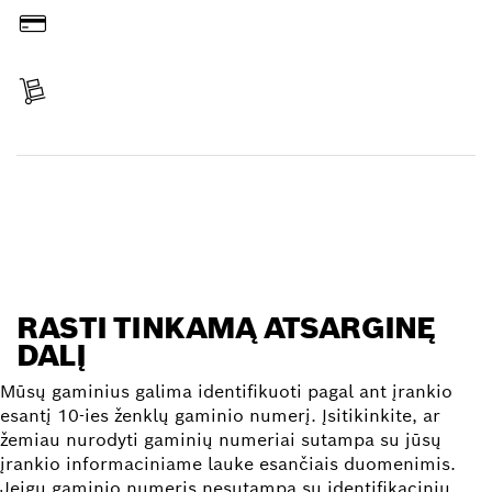
Sumokėti
Gauti siuntą
Rasti atsarginę dalį
RASTI TINKAMĄ ATSARGINĘ
DALĮ
Mūsų gaminius galima identifikuoti pagal ant įrankio
esantį 10-ies ženklų gaminio numerį. Įsitikinkite, ar
žemiau nurodyti gaminių numeriai sutampa su jūsų
įrankio informaciniame lauke esančiais duomenimis.
Jeigu gaminio numeris nesutampa su identifikaciniu