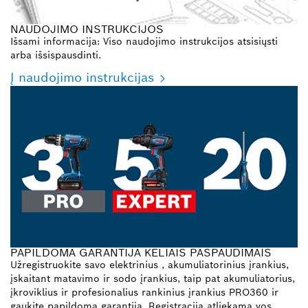
NAUDOJIMO INSTRUKCIJOS
Išsami informacija: Viso naudojimo instrukcijos atsisiųsti
arba išsispausdinti.
Į naudojimo instrukcijas
PAPILDOMA GARANTIJA KELIAIS PASPAUDIMAIS
Užregistruokite savo elektrinius , akumuliatorinius įrankius,
įskaitant matavimo ir sodo įrankius, taip pat akumuliatorius,
įkroviklius ir profesionalius rankinius įrankius PRO360 ir
gaukite papildomą garantiją. Registracija atliekama vos