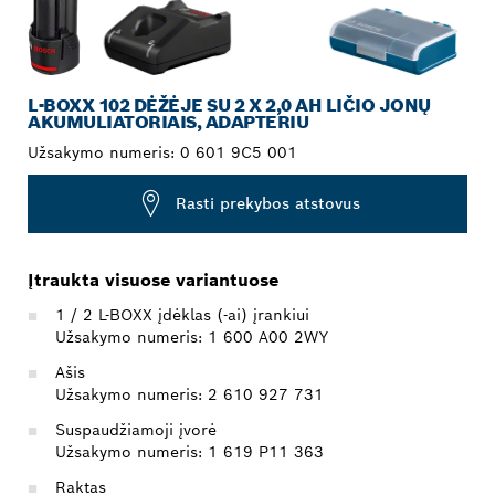
L-BOXX 102 DĖŽĖJE SU 2 X 2,0 AH LIČIO JONŲ
AKUMULIATORIAIS, ADAPTERIU
Užsakymo numeris:
0 601 9C5 001
Rasti prekybos atstovus
Įtraukta visuose variantuose
1 / 2 L-BOXX įdėklas (-ai) įrankiui
Užsakymo numeris: 1 600 A00 2WY
Ašis
Užsakymo numeris: 2 610 927 731
Suspaudžiamoji įvorė
Užsakymo numeris: 1 619 P11 363
Raktas