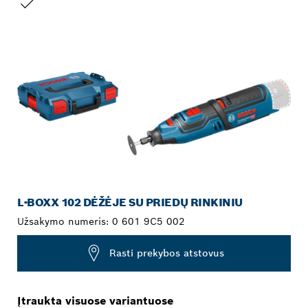
JŪSŲ PASIRINKIMAS
L-BOXX 102 DĖŽĖJE SU PRIEDŲ RINKINIU
Užsakymo numeris:
0 601 9C5 002
Rasti prekybos atstovus
Įtraukta visuose variantuose