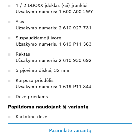
1 / 2 L-BOXX įdėklas (-ai) įrankiui
Užsakymo numeris: 1 600 A00 2WY
Ašis
Užsakymo numeris: 2 610 927 731
Suspaudžiamoji įvorė
Užsakymo numeris: 1 619 P11 363
Raktas
Užsakymo numeris: 2 610 930 692
5 pjovimo diskai, 32 mm
Korpuso priedėlis
Užsakymo numeris: 1 619 P11 344
Dėžė priedams
Papildoma naudojant šį variantą
Kartotinė dėžė
Pasirinkite variantą