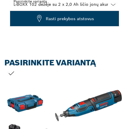
Pasirinkite variantą
Dropdown
Rasti prekybos atstovus
closed
PASIRINKITE VARIANTĄ
JŪSŲ PASIRINKIMAS