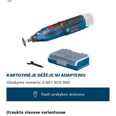
JŪSŲ PASIRINKIMAS
KARTOTINĖJE DĖŽĖJE SU ADAPTERIU
Užsakymo numeris:
0 601 9C5 000
Rasti prekybos atstovus
Įtraukta visuose variantuose