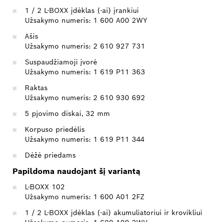
1 / 2 L-BOXX įdėklas (-ai) įrankiui
Užsakymo numeris: 1 600 A00 2WY
Ašis
Užsakymo numeris: 2 610 927 731
Suspaudžiamoji įvorė
Užsakymo numeris: 1 619 P11 363
Raktas
Užsakymo numeris: 2 610 930 692
5 pjovimo diskai, 32 mm
Korpuso priedėlis
Užsakymo numeris: 1 619 P11 344
Dėžė priedams
Papildoma naudojant šį variantą
L-BOXX 102
Užsakymo numeris: 1 600 A01 2FZ
1 / 2 L-BOXX įdėklas (-ai) akumuliatoriui ir krovikliui