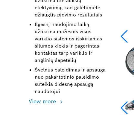
užtikrina itin aukštą
efektyvumą, kad galėtumėte
džiaugtis pjovimo rezultatais
Ilgesnį naudojimo laiką
užtikrina mažesnis visos
variklio sistemos išskiriamas
šilumos kiekis ir pagerintas
kontaktas tarp variklio ir
anglinių šepetėlių
Švelnus paleidimas ir apsauga
nuo pakartotinio paleidimo
suteikia didesnę apsaugą
naudotojui
View more