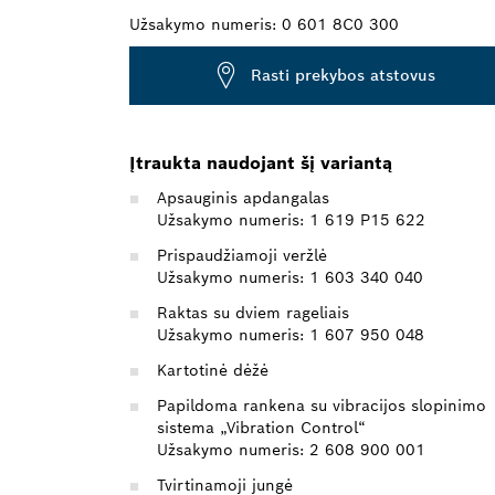
Užsakymo numeris:
0 601 8C0 300
Rasti prekybos atstovus
Įtraukta naudojant šį variantą
Apsauginis apdangalas
Užsakymo numeris: 1 619 P15 622
Prispaudžiamoji veržlė
Užsakymo numeris: 1 603 340 040
Raktas su dviem rageliais
Užsakymo numeris: 1 607 950 048
Kartotinė dėžė
Papildoma rankena su vibracijos slopinimo
sistema „Vibration Control“
Užsakymo numeris: 2 608 900 001
Tvirtinamoji jungė