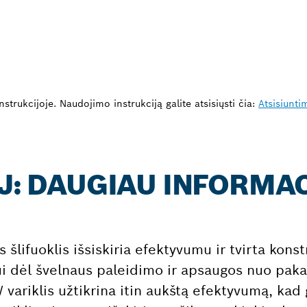
strukcijoje. Naudojimo instrukciją galite atsisiųsti čia:
Atsisiunti
 J: DAUGIAU INFORMA
lifuoklis išsiskiria efektyvumu ir tvirta konstr
i dėl švelnaus paleidimo ir apsaugos nuo paka
 variklis užtikrina itin aukštą efektyvumą, ka