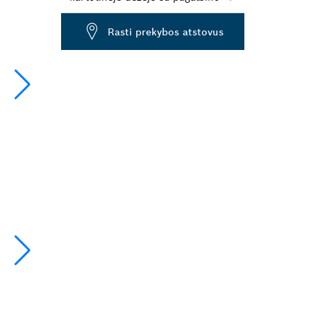
Dropdown
Rasti prekybos atstovus
closed