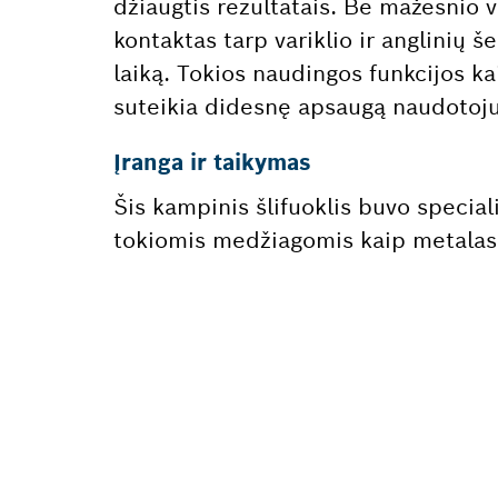
džiaugtis rezultatais. Be mažesnio v
kontaktas tarp variklio ir anglinių š
laiką. Tokios naudingos funkcijos k
suteikia didesnę apsaugą naudotoju
Įranga ir taikymas
Šis kampinis šlifuoklis buvo special
tokiomis medžiagomis kaip metalas
REIKIA
Čia greitai ir l