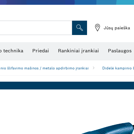
Jūsų paieška
atukinės atstumo matuoklės
Kombinuotas lazerinis nivelyras
Rotaciniai lazeriniai nivelyrai
Optiniai niveliavimo prietaisai
Linijiniai lazeriniai nivelyrai
 technika
Priedai
Rankiniai įrankiai
Paslaugos
nio šlifavimo mašinos / metalo apdirbimo įrankiai
Didelė kampinio 