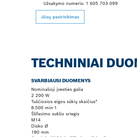
Užsakymo numeris: 1 605 703 099
Jūsų pasirinkimas
TECHNINIAI DU
SVARBIAUSI DUOMENYS
Nominalioji įvesties galia
2 200 W
Tuščiosios eigos sūkių skaičius*
8.500 min-1
Šlifavimo suklio sriegis
M14
Disko Ø
180 mm