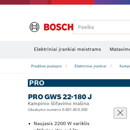
Paieška
Šiluminės kameros ir šilumos detektoriai
Elektros tikrinimo įrankiai
R
Elektriniai įrankiai meistrams
Matavimo
Pradžios puslapis
Elektriniai įrankiai
Kampi
PRO
PRO GWS 22-180 J
Kampinio šlifavimo mašina
Užsakymo numeris 0.601.8C0.300
Naujasis 2200 W variklis