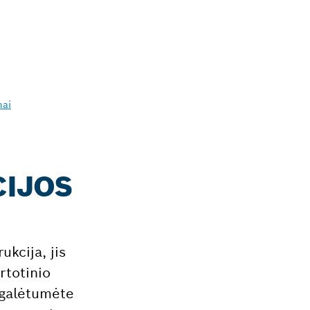
mai
CIJOS
ukcija, jis
rtotinio
d galėtumėte