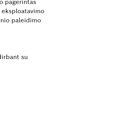
vo pagerintas
io eksploatavimo
inio paleidimo
dirbant su
sionaliam