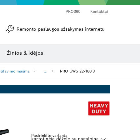
PRO360
Kontaktai
Remonto paslaugos užsakymas internetu
Kampamačiai ir posvyrio matuokliai
Lazerinis atstumo matuoklis
Žinios & idėjos
šlifavimo mašina
...
PRO GWS 22-180 J
Pasirinkite variantą