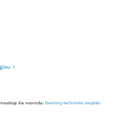
giau
inaudoję šia nuoroda:
Gaminių techninės savybės