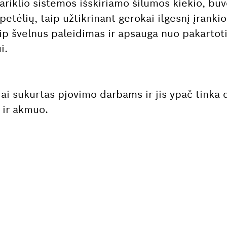
ariklio sistemos išskiriamo šilumos kiekio, bu
epetėlių, taip užtikrinant gerokai ilgesnį įrank
aip švelnus paleidimas ir apsauga nuo pakartot
i.
iai sukurtas pjovimo darbams ir jis ypač tinka 
 ir akmuo.
 ATSARGINĖS DALIES?
engvai rasite tinkamą atsarginę dalį savo profe