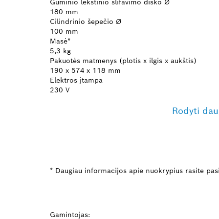
Guminio lėkštinio šlifavimo disko Ø
180 mm
Cilindrinio šepečio Ø
100 mm
Masė*
5,3 kg
Pakuotės matmenys (plotis x ilgis x aukštis)
190 x 574 x 118 mm
Elektros įtampa
230 V
Rodyti dau
* Daugiau informacijos apie nuokrypius rasite pas
Gamintojas: