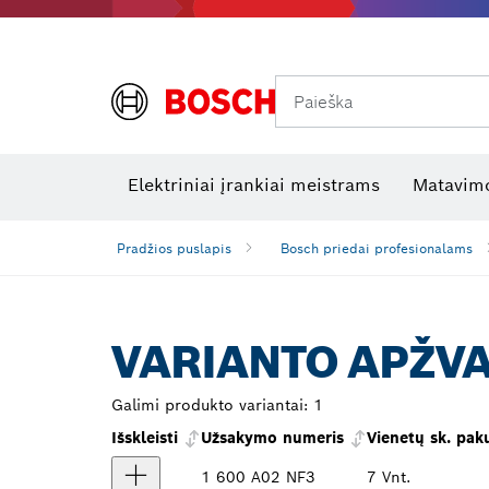
Paieška
Šiluminės kameros ir šilumos detektoriai
Elektros tikrinimo įrankiai
R
Elektriniai įrankiai meistrams
Matavimo
Pradžios puslapis
Bosch priedai profesionalams
VARIANTO APŽV
Galimi produkto variantai:
1
Išskleisti
Užsakymo numeris
Vienetų sk. pak
1 600 A02 NF3
7 Vnt.