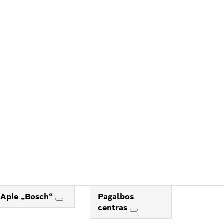
TĮ
BOS
Apie „Bosch“
Pagalbos
centras