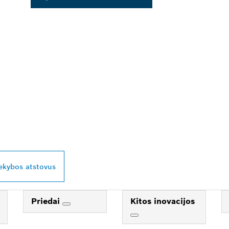
AUSIAI JŪSŲ ESAN
ESSIONAL“ PREKY
rekybos atstovus
Priedai
Kitos inovacijos