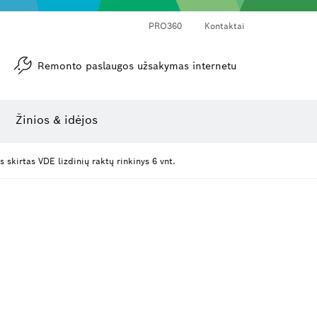
PRO360
Kontaktai
Remonto paslaugos užsakymas internetu
Kampamačiai ir posvyrio matuokliai
Lazerinis atstumo matuoklis
Žinios & idėjos
 skirtas VDE lizdinių raktų rinkinys 6 vnt.