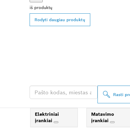
iš
produktų
Rodyti daugiau produktų
RASKITE ARČI
„BOSCH PROF
ATSTOVĄ
Rasti p
Elektriniai
Matavimo
įrankiai
įrankiai