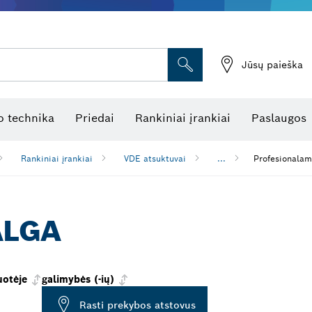
Jūsų paieška
atukinės atstumo matuoklės
Kombinuotas lazerinis nivelyras
Rotaciniai lazeriniai nivelyrai
Optiniai niveliavimo prietaisai
Linijiniai lazeriniai nivelyrai
 technika
Priedai
Rankiniai įrankiai
Paslaugos
Rankiniai įrankiai
VDE atsuktuvai
...
Profesionalams
ALGA
uotėje
galimybės (-ių)
Rasti prekybos atstovus