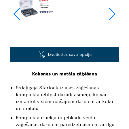
Izvēlieties savu opciju
Koksnes un metāla zāģēšana
5-daļīgajā Starlock izlases zāģēšanas
komplektā ietilpst dažādi asmeņi, ko var
izmantot visiem īpašajiem darbiem ar koku
un metālu
Komplektā ir iekļauti jebkādu veidu
zāģēšanas darbiem paredzēti asmeņi ar ilgu