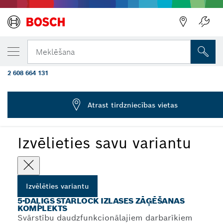
JŪSU IZVĒLĒTAIS VARIANTS
5 piederumu Wood and Metal Cutting
Meklēšana
komplekti daudzfunkcionālajiem darbarīki
2 608 664 131
5 piederumu Best of Cutting komplekti
...
daudzfunkcionālajiem darbarīkiem
Atrast tirdzniecības vietas
Izvēlieties savu variantu
Izvēlēties variantu
5-DAĻĪGS STARLOCK IZLASES ZĀĢĒŠANAS
KOMPLEKTS
Svārstību daudzfunkcionālajiem darbarīkiem