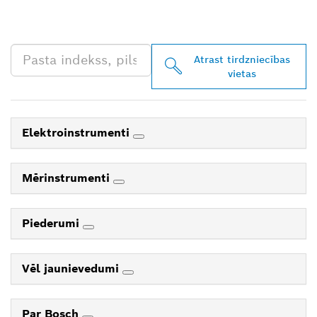
TIRGOTĀJU TAVĀ
TUVUMĀ
Atrast tirdzniecības
vietas
Elektroinstrumenti
Mērinstrumenti
Piederumi
Vēl jaunievedumi
Par Bosch