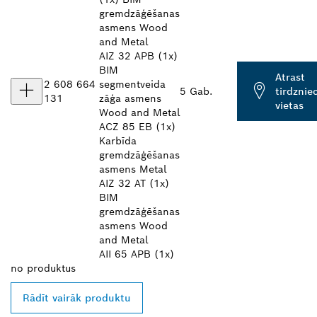
gremdzāģēšanas
asmens Wood
and Metal
AIZ 32 APB (1x)
BIM
Atrast
2 608 664
segmentveida
5 Gab.
tirdznie
131
zāģa asmens
vietas
Wood and Metal
ACZ 85 EB (1x)
Karbīda
gremdzāģēšanas
asmens Metal
AIZ 32 AT (1x)
BIM
gremdzāģēšanas
asmens Wood
and Metal
AII 65 APB (1x)
no
produktus
Rādīt vairāk produktu