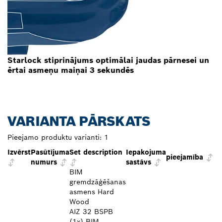
Starlock stiprinājums optimālai jaudas pārnesei un
ērtai asmeņu maiņai 3 sekundēs
VARIANTA PĀRSKATS
Pieejamo produktu varianti:
1
Izvērst
Pasūtījuma
Set description
Iepakojuma
pieejamība
numurs
sastāvs
BIM
gremdzāģēšanas
asmens Hard
Wood
AIZ 32 BSPB
(1x) BIM