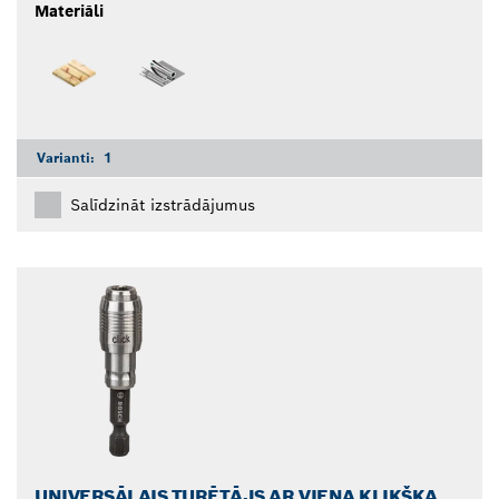
Materiāli
Varianti:
1
Salīdzināt izstrādājumus
UNIVERSĀLAIS TURĒTĀJS AR VIENA KLIKŠĶA