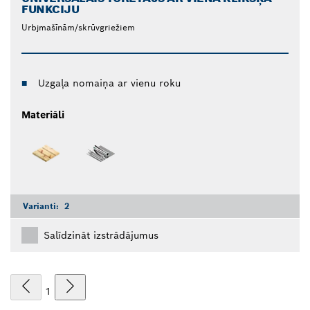
FUNKCIJU
Urbjmašīnām/skrūvgriežiem
Uzgaļa nomaiņa ar vienu roku
Materiāli
Varianti:
2
Salīdzināt izstrādājumus
1