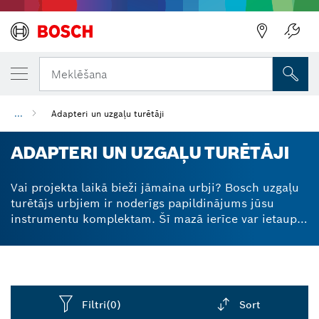
Meklēšana
...
Adapteri un uzgaļu turētāji
ADAPTERI UN UZGAĻU TURĒTĀJI
Vai projekta laikā bieži jāmaina urbji? Bosch uzgaļu
turētājs urbjiem ir noderīgs papildinājums jūsu
instrumentu komplektam. Šī mazā ierīce var ietaupīt
laiku un novērst neapmierinātību, jo jūsu uzgaļi ir
sakārtoti un viegli pieejami. Ir pieejami daudzu veidu
uzgaļu turētāji, tostarp magnētiskie uzgaļu vai
skrūvju turētāji, ātras noņemšanas turētāji un
pagarinātie turētāji. Pastāvīgie magnētiskie
Filtri
(0)
Sort
skrūvgriežu vai triecienskrūvgriežu uzgaļu turētāji ir