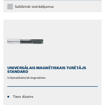
Salīdzināt izstrādājumus
UNIVERSĀLAIS MAGNĒTISKAIS TURĒTĀJS
STANDARD
Urbjmašīnām/skrūvgriežiem
Tievs dizains