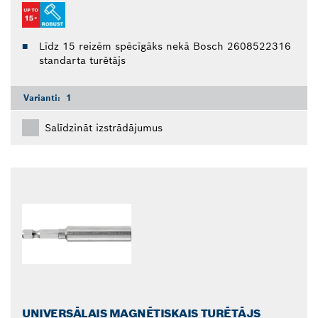
Līdz 15 reizēm spēcīgāks nekā Bosch 2608522316
standarta turētājs
Varianti:
1
Salīdzināt izstrādājumus
UNIVERSĀLAIS MAGNĒTISKAIS TURĒTĀJS