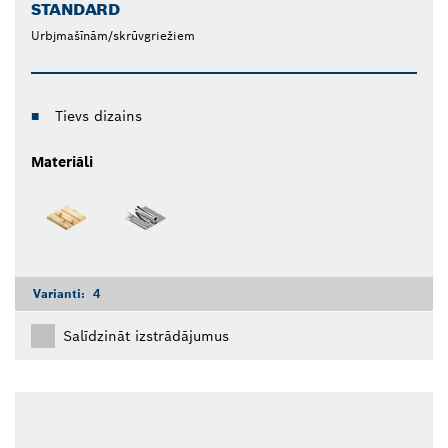
STANDARD
Urbjmašīnām/skrūvgriežiem
Tievs dizains
Materiāli
Varianti:
4
Salīdzināt izstrādājumus