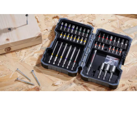
ATRODIET PIEDERUMUS
EFEKTĪVI AR JAUNO
PIEDERUMU MEKLĒTĀJU.
Sākt tagad