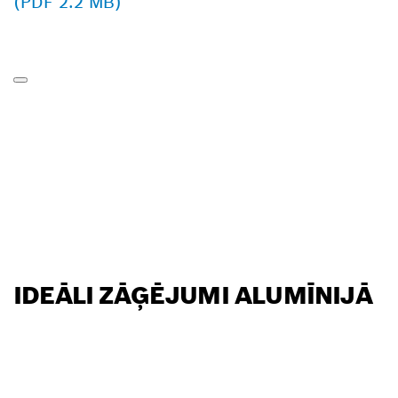
(PDF 2.2 MB)
IDEĀLI ZĀĢĒJUMI ALUMĪNIJĀ
ATRODIET BOSCH
PROFESSIONAL