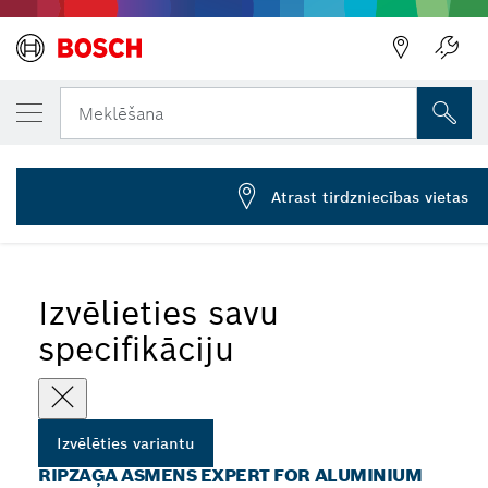
JŪSU IZVĒLĒTAIS VARIANTS
Ripzāģa asmens Expert for Aluminium
Meklēšana
2 608 644 113
...
Expert for Aluminium ripzāģa asmeņi leņķzāģiem–slīpzāģiem
Atrast tirdzniecības vietas
Izvēlieties savu
specifikāciju
Izvēlēties variantu
RIPZĀĢA ASMENS EXPERT FOR ALUMINIUM