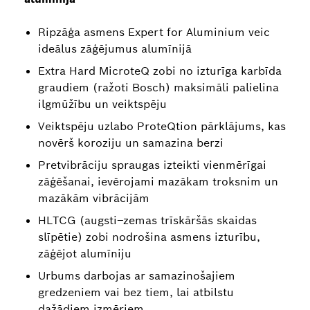
Ripzāģa asmens Expert for Aluminium veic
ideālus zāģējumus alumīnijā
Extra Hard MicroteQ zobi no izturīga karbīda
graudiem (ražoti Bosch) maksimāli palielina
ilgmūžību un veiktspēju
Veiktspēju uzlabo ProteQtion pārklājums, kas
novērš koroziju un samazina berzi
Pretvibrāciju spraugas izteikti vienmērīgai
zāģēšanai, ievērojami mazākam troksnim un
mazākām vibrācijām
HLTCG (augsti–zemas trīskāršās skaidas
slīpētie) zobi nodrošina asmens izturību,
zāģējot alumīniju
Urbums darbojas ar samazinošajiem
gredzeniem vai bez tiem, lai atbilstu
dažādiem izmēriem