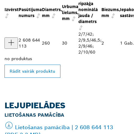
ripzāģa
Urbuma
Izvērst
Pasūtījuma
Diametrs,
nominālā
Biezums,
Iepak
lielums,
numurs
mm
jauda /
mm
sastāv
mm
diametrs
2/7/42;
2 608 644
2/9,5/46,5;
260
30
2
1 Gab.
113
2/9/46;
2/10/60
no
produktus
Rādīt vairāk produktu
LEJUPIELĀDES
LIETOŠANAS PAMĀCĪBA
Lietošanas pamācība | 2 608 644 113