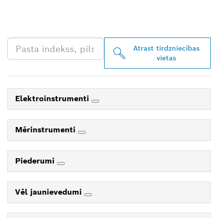
TIRGOTĀJU TAVĀ
TUVUMĀ
Atrast tirdzniecības
vietas
Elektroinstrumenti
Mērinstrumenti
Piederumi
Vēl jaunievedumi