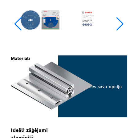
Materiāli
Izvēlieties savu opciju
Ideāli zāģējumi
alumīnijā