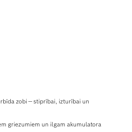
OT ALUMĪNIJU
rbīda zobi — stiprībai, izturībai un
iem griezumiem un ilgam akumulatora