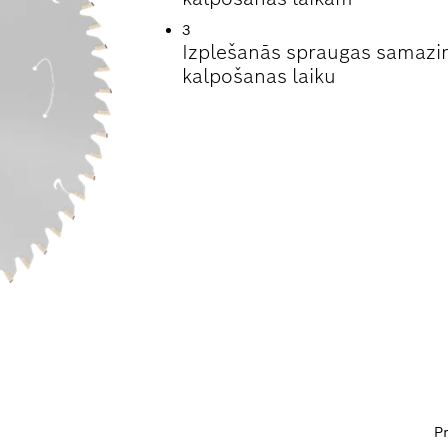
3
Izplešanās spraugas samazin
kalpošanas laiku
P