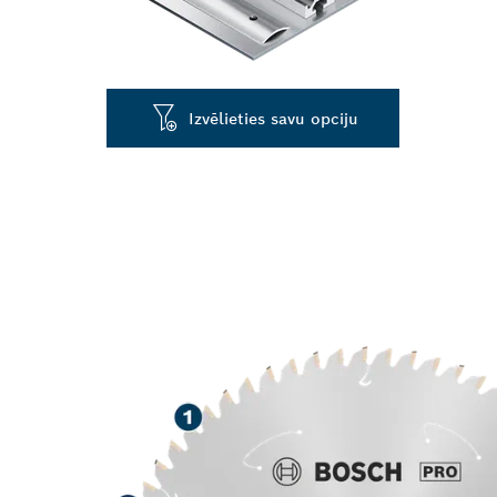
Izvēlieties savu opciju
ILGS KALPOŠA