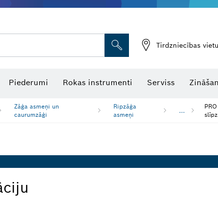
Tirdzniecības vie
Piederumi
Rokas instrumenti
Serviss
Zināšan
Zāģa asmeņi un
Ripzāģa
PRO 
...
caurumzāģi
asmeņi
slīp
āciju