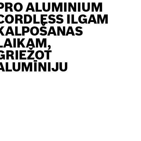
PRO ALUMINIUM
CORDLESS ILGAM
KALPOŠANAS
LAIKAM,
GRIEŽOT
ALUMĪNIJU