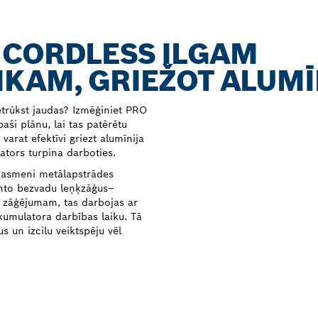
 CORDLESS ILGAM
KAM, GRIEŽOT ALUMĪ
etrūkst jaudas? Izmēģiniet PRO
ši plānu, lai tas patērētu
arat efektīvi griezt alumīnija
ators turpina darboties.
 asmeni metālapstrādes
manto bezvadu leņķzāģus–
ai zāģējumam, tas darbojas ar
umulatora darbības laiku. Tā
 un izcilu veiktspēju vēl