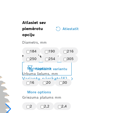
Atlasiet sev
piemērotu
Atiestatīt
opciju
Diametrs, mm
184
190
216
Izvēlētais variants
250
254
305
More options
Nomainīt variantu
Urbuma lielums, mm
Variantu pārskats
(6)
16
20
30
More options
Griezuma platums mm
2
2,2
2,4