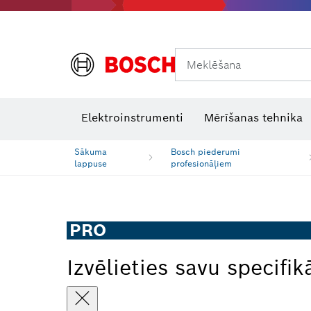
Meklēšana
Termokameras un termodetektori
Lāzera starojuma uztvērēji
Elektroinstrumenti
Mērīšanas tehnika
Sākuma
Bosch piederumi
lappuse
profesionāļiem
PRO
Izvēlieties savu specifik