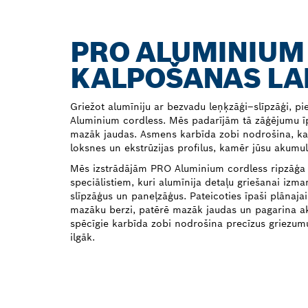
PRO ALUMINIUM
KALPOŠANAS LAI
Griežot alumīniju ar bezvadu leņķzāģi–slīpzāģi, pi
Aluminium cordless. Mēs padarījām tā zāģējumu īpa
mazāk jaudas. Asmens karbīda zobi nodrošina, ka v
loksnes un ekstrūzijas profilus, kamēr jūsu akumul
Mēs izstrādājām PRO Aluminium cordless ripzāģa
speciālistiem, kuri alumīnija detaļu griešanai iz
slīpzāģus un paneļzāģus. Pateicoties īpaši plānaj
mazāku berzi, patērē mazāk jaudas un pagarina ak
spēcīgie karbīda zobi nodrošina precīzus griezumus
ilgāk.