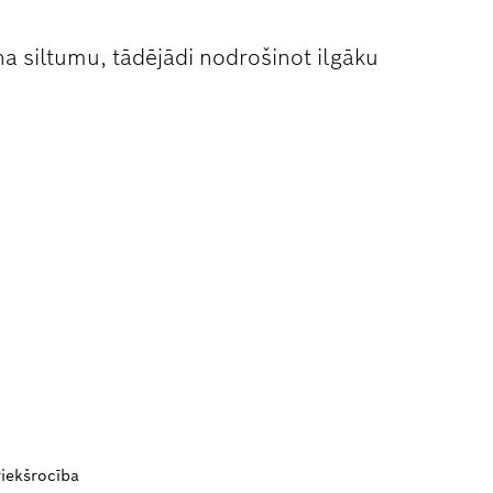
a siltumu, tādējādi nodrošinot ilgāku
riekšrocība