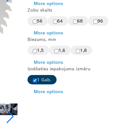
More options
Zobu skaits
56
64
68
96
More options
Biezums, mm
1,5
1,6
1,8
More options
Izvēlieties iepakojuma izmēru
1 Gab.
More options