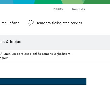
PRO360
Kontakts
tu meklēšana
Remonta tiešsaistes serviss
Leņķa un nolieces mērītāji
as & Idejas
Aluminium cordless ripzāģa asmens leņķzāģiem–
zāģiem