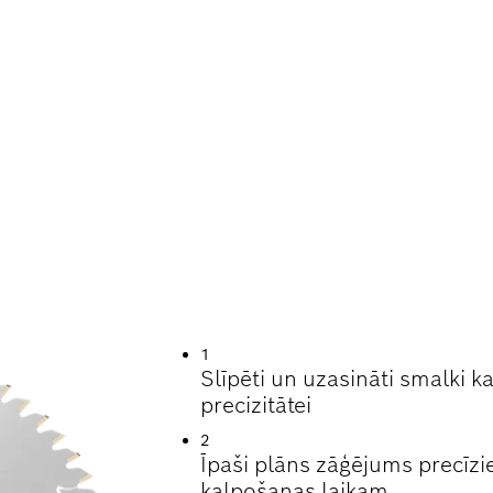
NAS LAIKS, GRIEŽ
1
Slīpēti un uzasināti smalki ka
precizitātei
2
Īpaši plāns zāģējums precīz
kalpošanas laikam