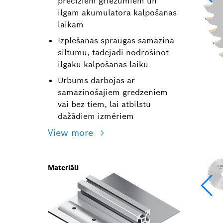
precīziem griezumiem un
ilgam akumulatora kalpošanas
laikam
Izplešanās spraugas samazina
siltumu, tādējādi nodrošinot
ilgāku kalpošanas laiku
Urbums darbojas ar
samazinošajiem gredzeniem
vai bez tiem, lai atbilstu
dažādiem izmēriem
View more
Materiāli