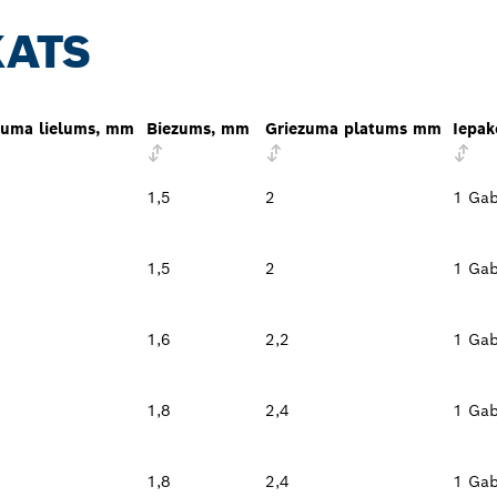
KATS
uma lielums, mm
Biezums, mm
Griezuma platums mm
Iepak
1,5
2
1 Gab
1,5
2
1 Gab
1,6
2,2
1 Gab
1,8
2,4
1 Gab
1,8
2,4
1 Gab