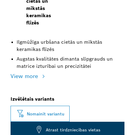
cietās un
mīkstās
keramikas
flīzēs
Ilgmūžīga urbšana cietās un mīkstās
keramikas flīzēs
Augstas kvalitātes dimanta slīpgrauds un
matrice izturībai un precizitātei
View more
Izvēlētais variants
Nomainīt variantu
Atrast tirdzniecības vietas