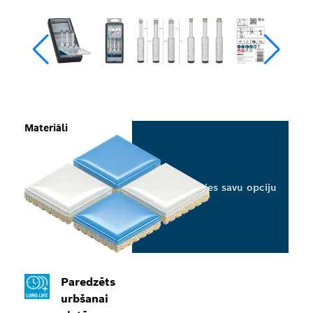
Materiāli
Izvēlieties savu opciju
Paredzēts
urbšanai