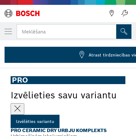
JŪSU IZVĒLĒTAIS VARIANTS
PRO Ceramic dry urbju komplekts, 6 x 33, 8
Meklēšana
2 608 587 145
PRO Ceramic dry urbju komplekts
...
urbjmašīnām/skrūvgriežiem, cilindriskais kāts
Atrast tirdzniecības vi
PRO
Izvēlieties savu variantu
Izvēlēties variantu
PRO CERAMIC DRY URBJU KOMPLEKTS