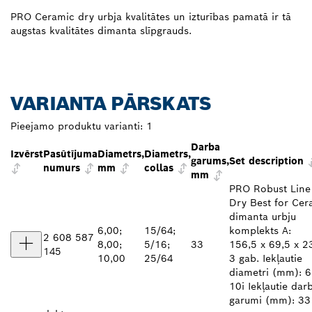
PRO Ceramic dry urbja kvalitātes un izturības pamatā ir tā
augstas kvalitātes dimanta slīpgrauds.
VARIANTA PĀRSKATS
Pieejamo produktu varianti:
1
Darba
Izvērst
Pasūtījuma
Diametrs,
Diametrs,
garums,
Set description
numurs
mm
collas
mm
PRO Robust Line
Dry Best for Cer
dimanta urbju
6,00;
15/64;
komplekts A:
2 608 587
8,00;
5/16;
33
156,5 x 69,5 x 
145
10,00
25/64
3 gab. Iekļautie
diametri (mm): 6;
10i Iekļautie dar
garumi (mm): 33