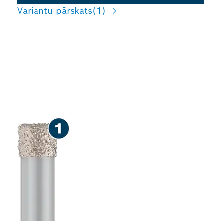
Variantu pārskats
(1)
ILGMŪŽĪGA URBŠANA
CIETĀS UN MĪKSTĀS
KERAMIKAS FLĪZĒS