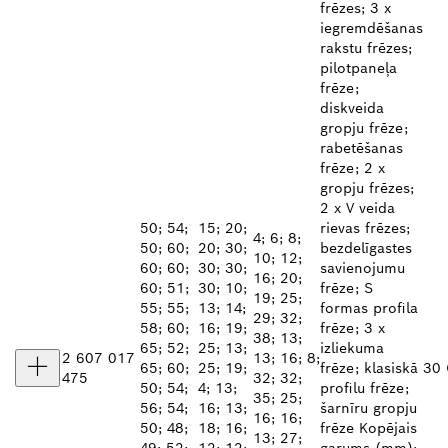
frēzes; 3 x
iegremdēšanas
rakstu frēzes;
pilotpaneļa
frēze;
diskveida
gropju frēze;
rabetēšanas
frēze; 2 x
gropju frēzes;
2 x V veida
50; 54;
15; 20;
rievas frēzes;
4; 6; 8;
50; 60;
20; 30;
bezdelīgastes
10; 12;
60; 60;
30; 30;
savienojumu
16; 20;
60; 51;
30; 10;
frēze; S
19; 25;
55; 55;
13; 14;
formas profila
29; 32;
58; 60;
16; 19;
frēze; 3 x
38; 13;
65; 52;
25; 13;
izliekuma
2 607 017
13; 16; 8;
65; 60;
25; 19;
frēze; klasiskā
30 
475
32; 32;
50; 54;
4; 13;
profilu frēze;
35; 25;
56; 54;
16; 13;
šarnīru gropju
16; 16;
50; 48;
18; 16;
frēze Kopējais
13; 27;