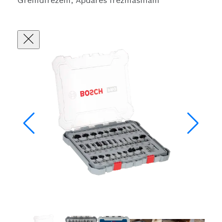
Gremdfrēzēm, Apdares frēzmašīnām