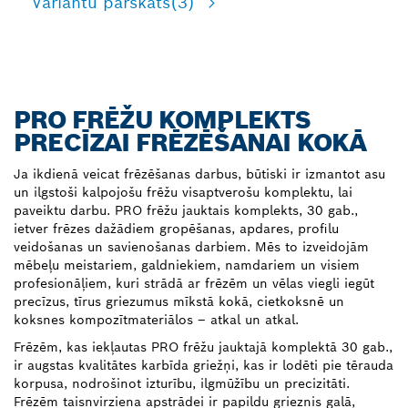
Variantu pārskats
(3)
PRO FRĒŽU KOMPLEKTS
PRECĪZAI FRĒZĒŠANAI KOKĀ
Ja ikdienā veicat frēzēšanas darbus, būtiski ir izmantot asu
un ilgstoši kalpojošu frēžu visaptverošu komplektu, lai
paveiktu darbu. PRO frēžu jauktais komplekts, 30 gab.,
ietver frēzes dažādiem gropēšanas, apdares, profilu
veidošanas un savienošanas darbiem. Mēs to izveidojām
mēbeļu meistariem, galdniekiem, namdariem un visiem
profesionāļiem, kuri strādā ar frēzēm un vēlas viegli iegūt
precīzus, tīrus griezumus mīkstā kokā, cietkoksnē un
koksnes kompozītmateriālos – atkal un atkal.
Frēzēm, kas iekļautas PRO frēžu jauktajā komplektā 30 gab.,
ir augstas kvalitātes karbīda griežņi, kas ir lodēti pie tērauda
korpusa, nodrošinot izturību, ilgmūžību un precizitāti.
Frēzēm taisnvirziena apstrādei ir papildu grieznis galā,