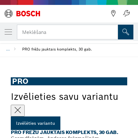
JŪSU IZVĒLĒTAIS VARIANTS
PRO frēžu jauktais komplekts, 30 gab.
Atpakaļ
Meklēšana
...
PRO frēžu jauktais komplekts, 30 gab.
PRO
Izvēlieties savu variantu
Izvēlēties variantu
PRO FRĒŽU JAUKTAIS KOMPLEKTS, 30 GAB.