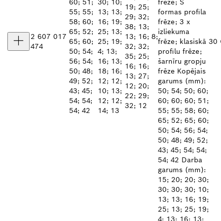
60; 51;
30; 10;
frēze; S
19; 25;
55; 55;
13; 13;
formas profila
29; 32;
58; 60;
16; 19;
frēze; 3 x
38; 13;
65; 52;
25; 13;
izliekuma
2 607 017
13; 16; 8;
65; 60;
25; 19;
frēze; klasiskā
30 
474
32; 32;
50; 54;
4; 13;
profilu frēze;
35; 25;
56; 54;
16; 13;
šarnīru gropju
16; 16;
50; 48;
18; 16;
frēze Kopējais
13; 27;
49; 52;
12; 12;
garums (mm):
12; 20;
43; 45;
10; 13;
50; 54; 50; 60;
22; 29;
54; 54;
12; 12;
60; 60; 60; 51;
32; 12
54; 42
14; 13
55; 55; 58; 60;
65; 52; 65; 60;
50; 54; 56; 54;
50; 48; 49; 52;
43; 45; 54; 54;
54; 42 Darba
garums (mm):
15; 20; 20; 30;
30; 30; 30; 10;
13; 13; 16; 19;
25; 13; 25; 19;
4; 13; 16; 13;