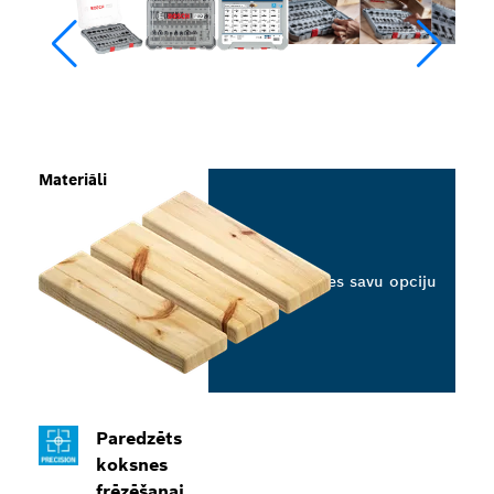
Materiāli
Izvēlieties savu opciju
Paredzēts
koksnes
frēzēšanai