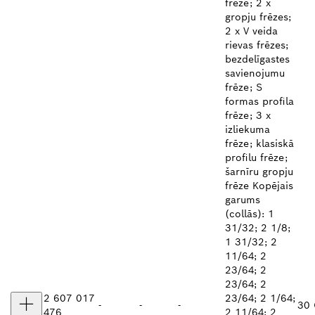
frēze; 2 x
gropju frēzes;
2 x V veida
rievas frēzes;
bezdelīgastes
savienojumu
frēze; S
formas profila
frēze; 3 x
izliekuma
frēze; klasiskā
profilu frēze;
šarnīru gropju
frēze Kopējais
garums
(collās): 1
31/32; 2 1/8;
1 31/32; 2
11/64; 2
23/64; 2
23/64; 2
2 607 017
23/64; 2 1/64;
-
-
-
30 
476
2 11/64; 2