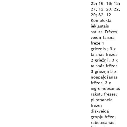
25; 16; 16; 13;
27; 12; 20; 22;
29; 32; 12
Komplektā
iekļautais
saturs: Frēzes
veidi: Taisnā
frēze 1
grieznis ; 3 x
taisnās frēzes
2 griežņi ; 3 x
taisnās frēzes
3 griežņi; 5 x
noapaļošanas
frēzes; 3 x
iegremdēšanas
rakstu frēzes;
pilotpaneļa
frēze;
diskveida
gropju frēze;
rabetēšanas