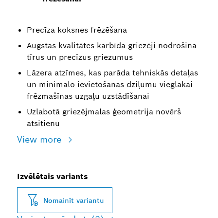
Precīza koksnes frēzēšana
Augstas kvalitātes karbīda griezēji nodrošina
tīrus un precīzus griezumus
Lāzera atzīmes, kas parāda tehniskās detaļas
un minimālo ievietošanas dziļumu vieglākai
frēzmašīnas uzgaļu uzstādīšanai
Uzlabotā griezējmalas ģeometrija novērš
atsitienu
View more
Izvēlētais variants
Nomainīt variantu