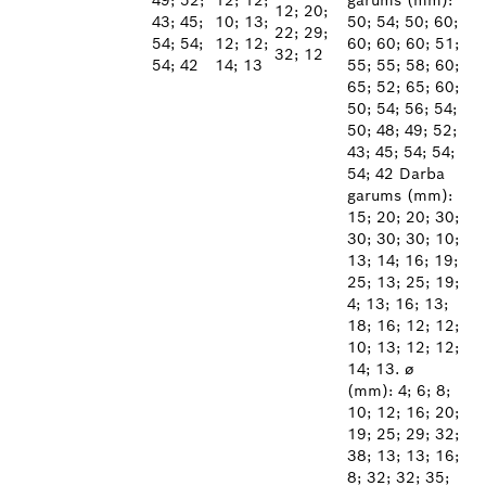
49; 52;
12; 12;
garums (mm):
12; 20;
43; 45;
10; 13;
50; 54; 50; 60;
22; 29;
54; 54;
12; 12;
60; 60; 60; 51;
32; 12
54; 42
14; 13
55; 55; 58; 60;
65; 52; 65; 60;
50; 54; 56; 54;
50; 48; 49; 52;
43; 45; 54; 54;
54; 42 Darba
garums (mm):
15; 20; 20; 30;
30; 30; 30; 10;
13; 14; 16; 19;
25; 13; 25; 19;
4; 13; 16; 13;
18; 16; 12; 12;
10; 13; 12; 12;
14; 13. ø
(mm): 4; 6; 8;
10; 12; 16; 20;
19; 25; 29; 32;
38; 13; 13; 16;
8; 32; 32; 35;