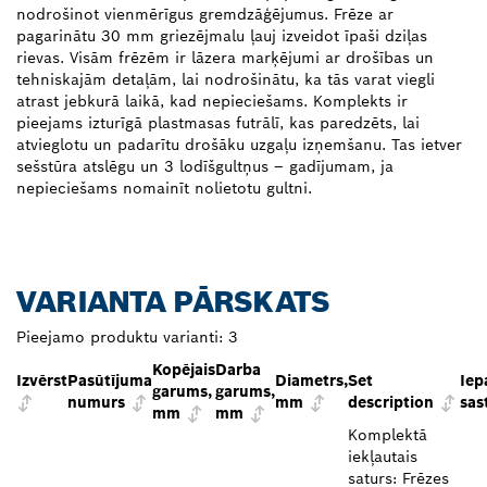
nodrošinot vienmērīgus gremdzāģējumus. Frēze ar
pagarinātu 30 mm griezējmalu ļauj izveidot īpaši dziļas
rievas. Visām frēzēm ir lāzera marķējumi ar drošības un
tehniskajām detaļām, lai nodrošinātu, ka tās varat viegli
atrast jebkurā laikā, kad nepieciešams. Komplekts ir
pieejams izturīgā plastmasas futrālī, kas paredzēts, lai
atvieglotu un padarītu drošāku uzgaļu izņemšanu. Tas ietver
sešstūra atslēgu un 3 lodīšgultņus – gadījumam, ja
nepieciešams nomainīt nolietotu gultni.
VARIANTA PĀRSKATS
Pieejamo produktu varianti:
3
Kopējais
Darba
Izvērst
Pasūtījuma
Diametrs,
Set
Iep
garums,
garums,
numurs
mm
description
sas
mm
mm
Komplektā
iekļautais
saturs: Frēzes