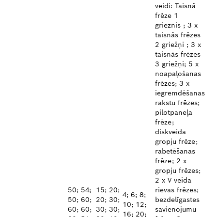
veidi: Taisnā
frēze 1
grieznis ; 3 x
taisnās frēzes
2 griežņi ; 3 x
taisnās frēzes
3 griežņi; 5 x
noapaļošanas
frēzes; 3 x
iegremdēšanas
rakstu frēzes;
pilotpaneļa
frēze;
diskveida
gropju frēze;
rabetēšanas
frēze; 2 x
gropju frēzes;
2 x V veida
50; 54;
15; 20;
rievas frēzes;
4; 6; 8;
50; 60;
20; 30;
bezdelīgastes
10; 12;
60; 60;
30; 30;
savienojumu
16; 20;