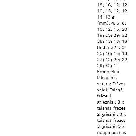
18; 16; 12; 12;
10; 13; 12; 12;
14; 13 ø
(mm): 4; 6; 8;
10; 12; 16; 20;
19; 25; 29; 32;
38; 13; 13; 16;
8; 32; 32; 35;
25; 16; 16; 13;
27; 12; 20; 22;
29; 32; 12
Komplektā
iekļautais
saturs: Frēzes
veidi: Taisnā
frēze 1
grieznis ; 3 x
taisnās frēzes
2 griežņi ; 3 x
taisnās frēzes
3 griežņi; 5 x
noapaļošanas