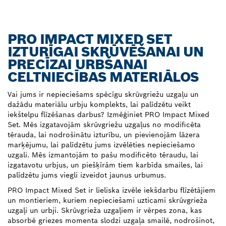
PRO IMPACT MIXED SET
IZTURĪGAI SKRŪVĒŠANAI UN
PRECĪZAI URBŠANAI
CELTNIECĪBAS MATERIĀLOS
Vai jums ir nepieciešams spēcīgu skrūvgriežu uzgaļu un
dažādu materiālu urbju komplekts, lai palīdzētu veikt
iekštelpu flīzēšanas darbus? Izmēģiniet PRO Impact Mixed
Set. Mēs izgatavojām skrūvgriežu uzgaļus no modificēta
tērauda, lai nodrošinātu izturību, un pievienojām lāzera
marķējumu, lai palīdzētu jums izvēlēties nepieciešamo
uzgali. Mēs izmantojām to pašu modificēto tēraudu, lai
izgatavotu urbjus, un piešķīrām tiem karbīda smailes, lai
palīdzētu jums viegli izveidot jaunus urbumus.
PRO Impact Mixed Set ir lieliska izvēle iekšdarbu flīzētājiem
un montieriem, kuriem nepieciešami uzticami skrūvgrieža
uzgaļi un urbji. Skrūvgrieža uzgaļiem ir vērpes zona, kas
absorbē griezes momenta slodzi uzgaļa smailē, nodrošinot,