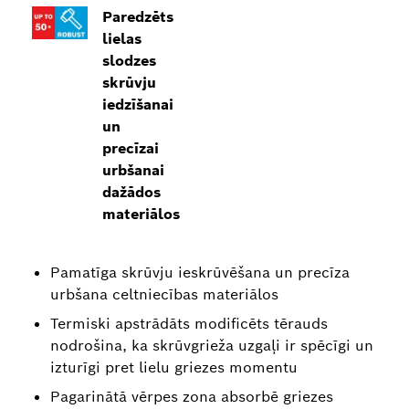
Paredzēts
lielas
slodzes
skrūvju
iedzīšanai
un
precīzai
urbšanai
dažādos
materiālos
Pamatīga skrūvju ieskrūvēšana un precīza
urbšana celtniecības materiālos
Termiski apstrādāts modificēts tērauds
nodrošina, ka skrūvgrieža uzgaļi ir spēcīgi un
izturīgi pret lielu griezes momentu
Pagarinātā vērpes zona absorbē griezes