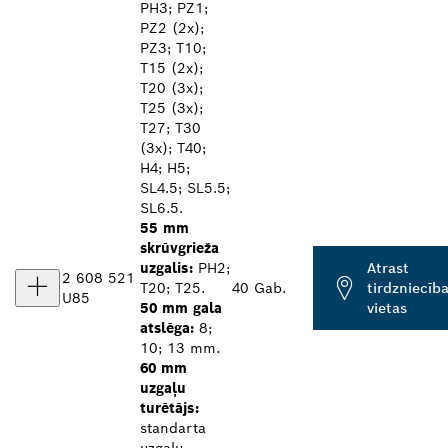
PH3; PZ1;
PZ2 (2x);
PZ3; T10;
T15 (2x);
T20 (3x);
T25 (3x);
T27; T30
(3x); T40;
H4; H5;
SL4.5; SL5.5;
SL6.5.
55 mm
skrūvgrieža
uzgalis:
PH2;
Atrast
2 608 521
T20; T25.
40 Gab.
tirdzniecīb
U85
50 mm gala
vietas
atslēga:
8;
10; 13 mm.
60 mm
uzgaļu
turētājs:
standarta