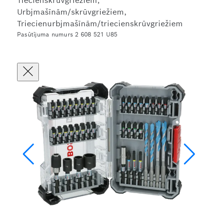
Tiecienskrūvgriežiem,
Urbjmašīnām/skrūvgriežiem,
Triecienurbjmašīnām/triecienskrūvgriežiem
Pasūtījuma numurs 2 608 521 U85