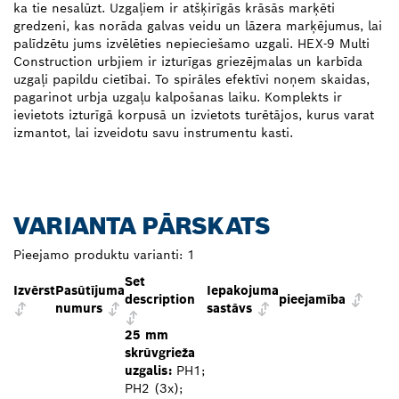
ka tie nesalūzt. Uzgaļiem ir atšķirīgās krāsās marķēti
gredzeni, kas norāda galvas veidu un lāzera marķējumus, lai
palīdzētu jums izvēlēties nepieciešamo uzgali. HEX-9 Multi
Construction urbjiem ir izturīgas griezējmalas un karbīda
uzgaļi papildu cietībai. To spirāles efektīvi noņem skaidas,
pagarinot urbja uzgaļu kalpošanas laiku. Komplekts ir
ievietots izturīgā korpusā un izvietots turētājos, kurus varat
izmantot, lai izveidotu savu instrumentu kasti.
VARIANTA PĀRSKATS
Pieejamo produktu varianti:
1
Set
Izvērst
Pasūtījuma
Iepakojuma
description
pieejamība
numurs
sastāvs
25 mm
skrūvgrieža
uzgalis:
PH1;
PH2 (3x);