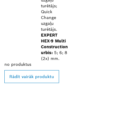
uzgaļu
turētājs;
Quick
Change
uzgaļu
turētājs.
EXPERT
HEX-9 Multi
Construction
urbis:
5; 6; 8
(2x) mm.
no
produktus
Rādīt vairāk produktu
ATRODIET BOSCH
PROFESSIONAL
TIRGOTĀJU TAVĀ
TUVUMĀ