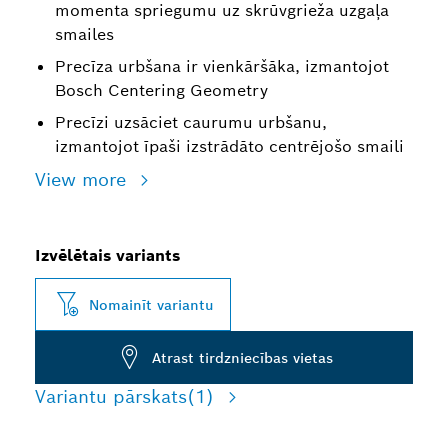
momenta spriegumu uz skrūvgrieža uzgaļa
smailes
Precīza urbšana ir vienkāršāka, izmantojot
Bosch Centering Geometry
Precīzi uzsāciet caurumu urbšanu,
izmantojot īpaši izstrādāto centrējošo smaili
View more
Izvēlētais variants
Nomainīt variantu
Atrast tirdzniecības vietas
Variantu pārskats
(1)