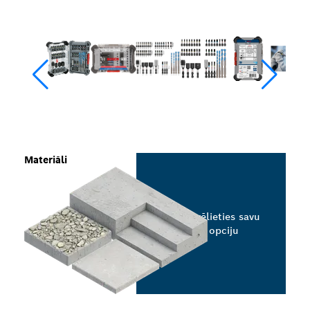
Materiāli
Izvēlieties savu
opciju