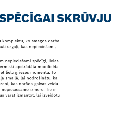
 SPĒCĪGAI SKRŪVJU
ļu komplektu, ko smagos darba
uti uzgaļi, kas nepieciešami,
em nepieciešami spēcīgi, lielas
 termiski apstrādāta modificēta
ret lielu griezes momentu. To
a smailē, lai nodrošinātu, ka
dzeni, kas norāda galvas veidu
s nepieciešamo izmēru. Tie ir
rus varat izmantot, lai izveidotu