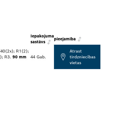
Iepakojuma
pieejamība
sastāvs
40(2x); R1(2);
Atrast
); R3.
90 mm
44 Gab.
tirdzniecības
vietas
L