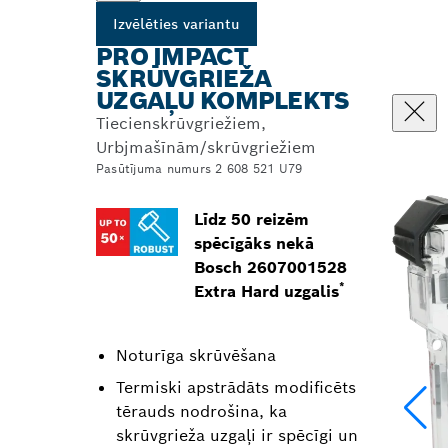
Izvēlēties variantu
PRO IMPACT
SKRŪVGRIEŽA
UZGAĻU KOMPLEKTS
Tiecienskrūvgriežiem,
Urbjmašīnām/skrūvgriežiem
Pasūtījuma numurs 2 608 521 U79
Līdz 50 reizēm
spēcīgāks nekā
Bosch 2607001528
*
Extra Hard uzgalis
Noturīga skrūvēšana
Termiski apstrādāts modificēts
tērauds nodrošina, ka
skrūvgrieža uzgaļi ir spēcīgi un