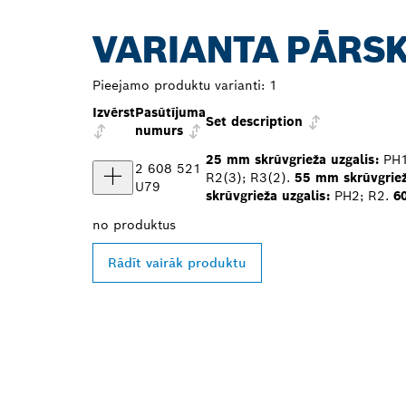
VARIANTA PĀRS
Pieejamo produktu varianti:
1
Izvērst
Pasūtījuma
Set description
numurs
25 mm skrūvgrieža uzgalis:
PH1(
2 608 521
R2(3); R3(2).
55 mm skrūvgriež
U79
skrūvgrieža uzgalis:
PH2; R2.
6
no
produktus
Rādīt vairāk produktu
ATRODIET BO
TIRGOTĀJU T