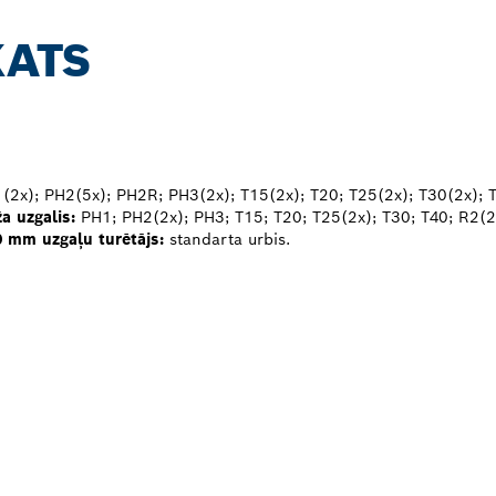
KATS
2x); PH2(5x); PH2R; PH3(2x); T15(2x); T20; T25(2x); T30(2x); T
a uzgalis:
PH1; PH2(2x); PH3; T15; T20; T25(2x); T30; T40; R2(2
0 mm uzgaļu turētājs:
standarta urbis.
SCH PROFESSIONA
AVĀ TUVUMĀ