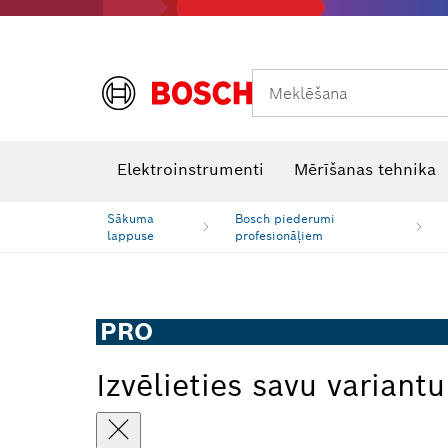
Meklēšana
Termokameras un termodetektori
Lāzera starojuma uztvērēji
Elektroinstrumenti
Mērīšanas tehnika
Sākuma
Bosch piederumi
lappuse
profesionāļiem
PRO
Izvēlieties savu variantu