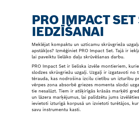
PRO IMPACT SET
IEDZĪŠANAI
Meklējat kompaktu un uzticamu skrūvgrieža uzga
apstākļos? Izmēģiniet PRO Impact Set. Tajā ir iekļa
lai paveiktu lielāko daļu skrūvēšanas darbu.
PRO Impact Set ir lieliska izvēle montieriem, kuri
slodzes skrūvgriežu uzgaļi. Uzgaļi ir izgatavoti no
tērauda, kas nodrošina izcilu cietību un izturību p
vērpes zona absorbē griezes momenta slodzi uzgaļ
tie nesalūzt. Tiem ir atšķirīgās krāsās marķēti gre
un lāzera marķējumus, lai palīdzētu jums izvēlētie
ievietoti izturīgā korpusā un izvietoti turētājos, ku
savu instrumentu kasti.