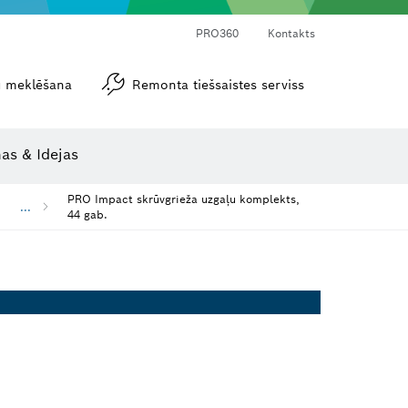
PRO360
Kontakts
tu meklēšana
Remonta tiešsaistes serviss
Leņķa un nolieces mērītāji
as & Idejas
PRO Impact skrūvgrieža uzgaļu komplekts,
...
44 gab.