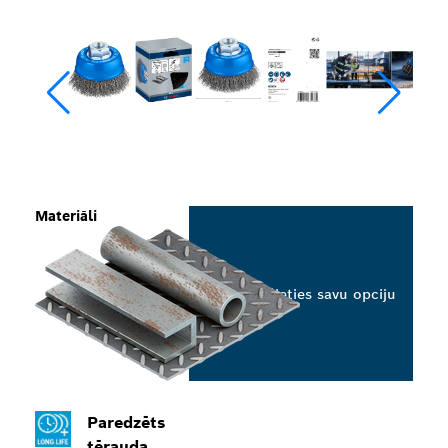
Materiāli
Izvēlieties savu opciju
Paredzēts
tērauda