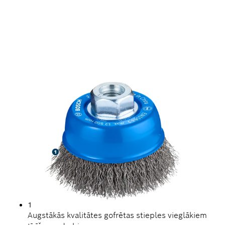
ILGS KALPOŠANAS LAIKS,
TĪROT TĒRAUDU
1
Augstākās kvalitātes gofrētas stieples vieglākiem