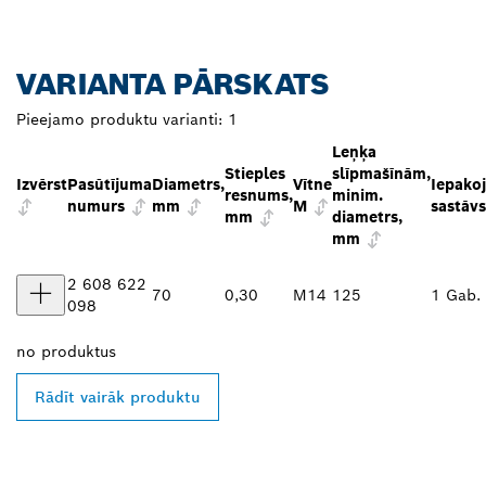
VARIANTA PĀRSKATS
Pieejamo produktu varianti:
1
Leņķa
Stieples
slīpmašīnām,
Izvērst
Pasūtījuma
Diametrs,
Vītne
Iepako
resnums,
minim.
numurs
mm
M
sastāvs
mm
diametrs,
mm
2 608 622
70
0,30
M14
125
1 Gab.
098
no
produktus
Rādīt vairāk produktu