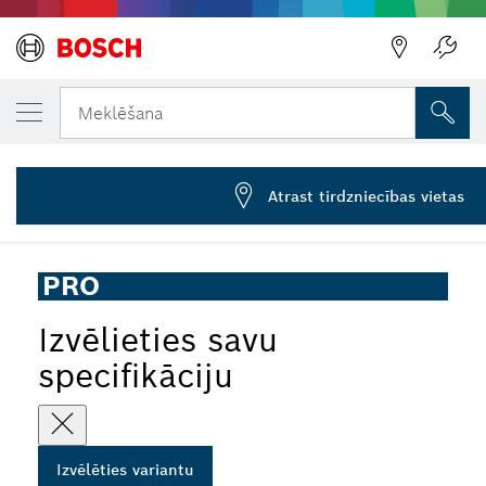
JŪSU IZVĒLĒTAIS VARIANTS
PRO Metal clean kausa birste, 70 x 0,3 mm,
Meklēšana
2 608 622 098
PRO Metal clean stiepļu suka mazajām leņķa slīpmašīnām,
...
M14 vītne
Atrast tirdzniecības vietas
PRO
Izvēlieties savu
specifikāciju
Izvēlēties variantu