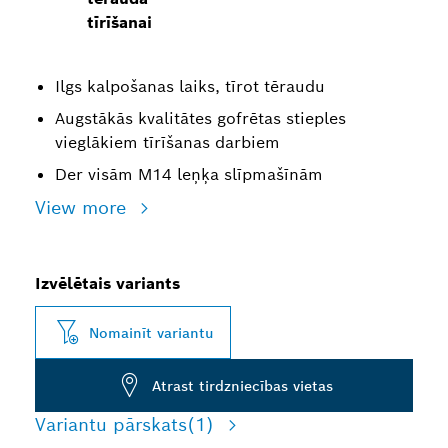
tīrīšanai
Ilgs kalpošanas laiks, tīrot tēraudu
Augstākās kvalitātes gofrētas stieples
vieglākiem tīrīšanas darbiem
Der visām M14 leņķa slīpmašīnām
View more
Izvēlētais variants
Nomainīt variantu
Atrast tirdzniecības vietas
Variantu pārskats
(1)