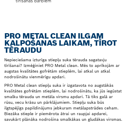
tīrīšanas darbiem
PRO METAL CLEAN ILGAM
KALPOŠANAS LAIKAM, TĪROT
TĒRAUDU
Nepieciešama izturīga stiepļu suka tērauda sagatavju
tīrīšanai? Izmēģiniet PRO Metal clean. Mēs to aprīkojām ar
augstas kvalitātes gofrētām stieplēm, lai atkal un atkal
nodrošinātu vienmērīgu apdari.
PRO Metal clean stiepļu suka ir izgatavota no augstākās
kvalitātes gofrētām stieplēm, lai nodrošinātu, ka jūs iegūstat
smalku tērauda un metāla virsmu apdari. Tā tiks galā ar
rūsu, vecu krāsu un pārklājumiem. Stiepļu suka būs
ilgtspējīgs papildinājums jebkuram metālapstrādes ceham.
Biezāka stieple ir piemērota ātrai un raupjai apdarei,
savukārt plānāka nodrošina smalkākas un gludākas virsmas.