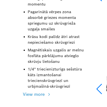
momentu
Pagarinātā vērpes zona
absorbē griezes momenta
spriegumu uz skrūvgrieža
uzgaļa smailes
Krāsu kodi palīdz ātri atrast
nepieciešamo skrūvgriezi
Magnētiskais uzgalis ar melnu
fosfāta pārklājumu atvieglo
skrūvju lietošanu
1/4" triecienizturīgs sešstūra
kāts izmantošanai
triecienskrūvgriezī un
urbjmašīnā-skrūvgriezī
View more