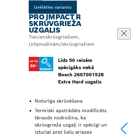
Izvēlēties variantu
PRO IMPACT R
SKRŪVGRIEŽA
UZGALIS
Tiecienskrūvgriežiem,
Urbjmašīnām/skrūvgriežiem
Līdz 50 reizēm
spēcīgāks nekā
Bosch 2607001528
Extra Hard uzgalis
Noturīga skrūvēšana
Termiski apstrādāts modificēts
tērauds nodrošina, ka
skrūvgrieža uzgaļi ir spēcīgi un
izturīgi pret lielu griezes