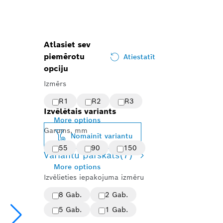
Atlasiet sev
piemērotu
Atiestatīt
opciju
Izmērs
R1
R2
R3
Izvēlētais variants
More options
Garums, mm
Nomainīt variantu
55
90
150
Variantu pārskats
(7)
More options
Izvēlieties iepakojuma izmēru
8 Gab.
2 Gab.
5 Gab.
1 Gab.