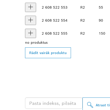
2 608 522 553
R2
55
2 608 522 554
R2
90
2 608 522 555
R2
150
no
produktus
Rādīt vairāk produktu
ATRODIET BO
TIRGOTĀJU T
Atrast t