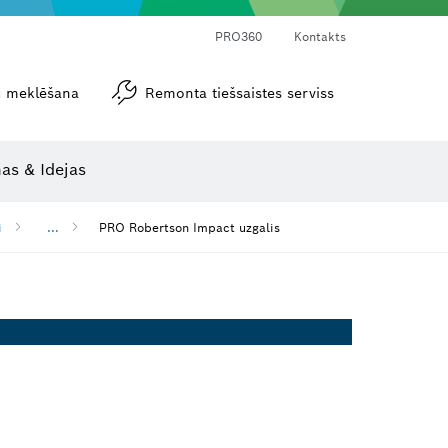
PRO360
Kontakts
tu meklēšana
Remonta tiešsaistes serviss
Leņķa un nolieces mērītāji
as & Idejas
i
...
PRO Robertson Impact uzgalis