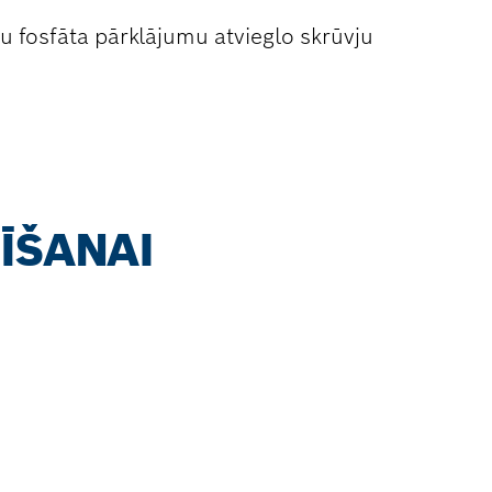
u fosfāta pārklājumu atvieglo skrūvju
ĪŠANAI