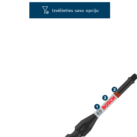
Izvēlieties savu opciju
NOTURĪGA S