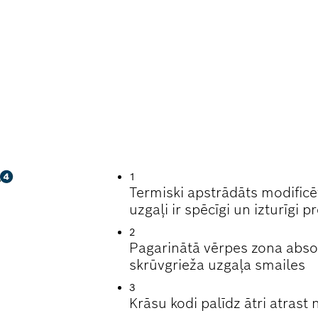
KRŪVĒŠANA
1
Termiski apstrādāts modificē
uzgaļi ir spēcīgi un izturīgi 
2
Pagarinātā vērpes zona abs
skrūvgrieža uzgaļa smailes
3
Krāsu kodi palīdz ātri atrast