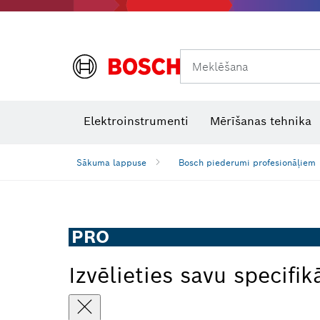
Meklēšana
Termokameras un termodetektori
Lāzera starojuma uztvērēji
Elektroinstrumenti
Mērīšanas tehnika
Sākuma lappuse
Bosch piederumi profesionāļiem
PRO
Izvēlieties savu specifik