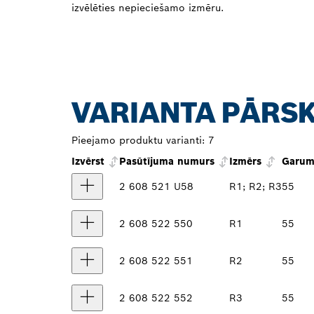
izvēlēties nepieciešamo izmēru.
VARIANTA PĀRS
Pieejamo produktu varianti:
7
Izvērst
Pasūtījuma numurs
Izmērs
Garum
2 608 521 U58
R1; R2; R3
55
2 608 522 550
R1
55
2 608 522 551
R2
55
2 608 522 552
R3
55