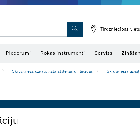
Tirdzniecības vie
Piederumi
Rokas instrumenti
Serviss
Zināšan
Skrūvgrieža uzgaļi, gala atslēgas un ligzdas
Skrūvgrieža uzgaļ
āciju