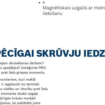
4
Magnētiskais uzgalis ar meln
lietošanu
PĒCĪGAI SKRŪVJU IEDZ
majam skrūvēšanas darbam?
zes apstākļos? Izmēģiniet PRO
i pret lielu griezes momentu.
 montieriem, kuri meklē
 ir izgatavoti no termiski
 cietību un izturību pret lielu
s momenta slodzi uzgaļa
šķirīgās krāsās marķēti
jumus, lai palīdzētu jums