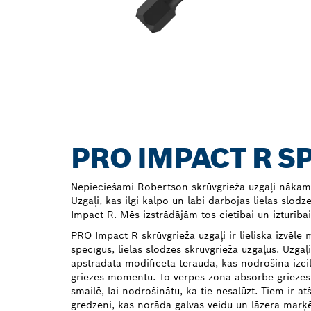
PRO IMPACT R S
Nepieciešami Robertson skrūvgrieža uzgaļi nāka
Uzgaļi, kas ilgi kalpo un labi darbojas lielas slod
Impact R. Mēs izstrādājām tos cietībai un izturība
PRO Impact R skrūvgrieža uzgaļi ir lieliska izvēle
spēcīgus, lielas slodzes skrūvgrieža uzgaļus. Uzgaļi
apstrādāta modificēta tērauda, kas nodrošina izcilu
griezes momentu. To vērpes zona absorbē grieze
smailē, lai nodrošinātu, ka tie nesalūzt. Tiem ir at
gredzeni, kas norāda galvas veidu un lāzera marķē