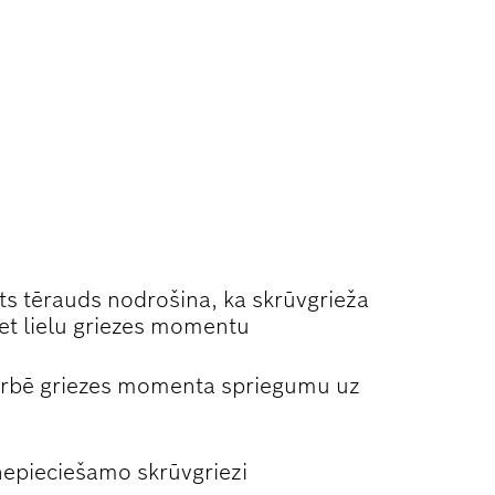
ts tērauds nodrošina, ka skrūvgrieža
pret lielu griezes momentu
orbē griezes momenta spriegumu uz
 nepieciešamo skrūvgriezi