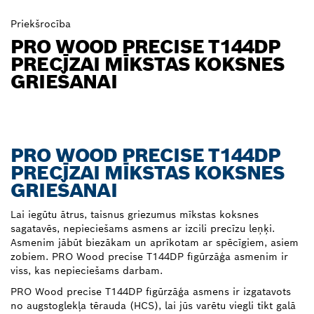
Priekšrocība
PRO WOOD PRECISE T144DP
PRECĪZAI MĪKSTAS KOKSNES
GRIEŠANAI
PRO WOOD PRECISE T144DP
PRECĪZAI MĪKSTAS KOKSNES
GRIEŠANAI
Lai iegūtu ātrus, taisnus griezumus mīkstas koksnes
sagatavēs, nepieciešams asmens ar izcili precīzu leņķi.
Asmenim jābūt biezākam un aprīkotam ar spēcīgiem, asiem
zobiem. PRO Wood precise T144DP figūrzāģa asmenim ir
viss, kas nepieciešams darbam.
PRO Wood precise T144DP figūrzāģa asmens ir izgatavots
no augstoglekļa tērauda (HCS), lai jūs varētu viegli tikt galā