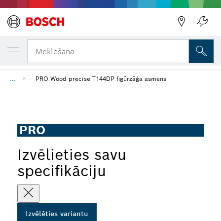
JŪSU IZVĒLĒTAIS VARIANTS
PRO Wood precise T144DP figūrzāģa asme
Meklēšana
...
PRO Wood precise T144DP figūrzāģa asmens
PRO
Izvēlieties savu
specifikāciju
Izvēlēties variantu