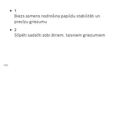
1
Biezs asmens nodrošina papildu stabilitāti un
precīzu griezumu
2
Slīpēti sadalīti zobi ātriem, taisniem griezumiem