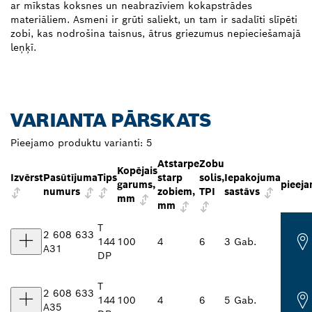
ar mīkstas koksnes un neabrazīviem kokapstrādes
materiāliem. Asmeni ir grūti saliekt, un tam ir sadalīti slīpēti
zobi, kas nodrošina taisnus, ātrus griezumus nepieciešamajā
leņķī.
VARIANTA PĀRSKATS
Pieejamo produktu varianti:
5
Atstarpe
Zobu
Kopējais
Izvērst
Pasūtījuma
Tips
starp
solis,
Iepakojuma
garums,
pieeja
numurs
zobiem,
TPI
sastāvs
mm
mm
T
2 608 633
144
100
4
6
3 Gab.
A31
DP
T
2 608 633
144
100
4
6
5 Gab.
A35