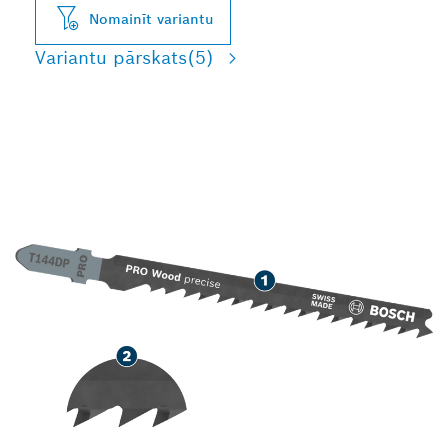
Nomainīt variantu
Variantu pārskats
(5)
PRECĪZA MĪKSTAS
KOKSNES GRIEŠANA