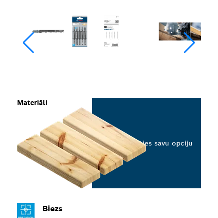
Materiāli
Izvēlieties savu opciju
Biezs