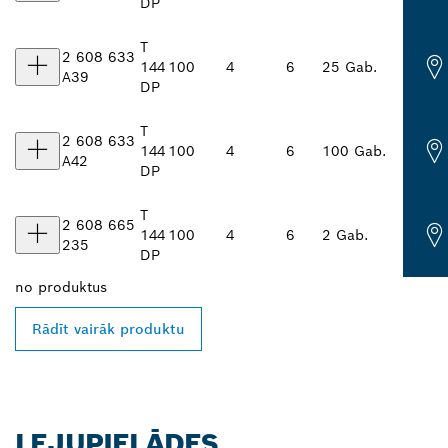
DP
T
2 608 633
144
100
4
6
25 Gab.
A39
DP
T
2 608 633
144
100
4
6
100 Gab.
A42
DP
T
2 608 665
144
100
4
6
2 Gab.
235
DP
no
produktus
Rādīt vairāk produktu
LEJUPIELĀDES