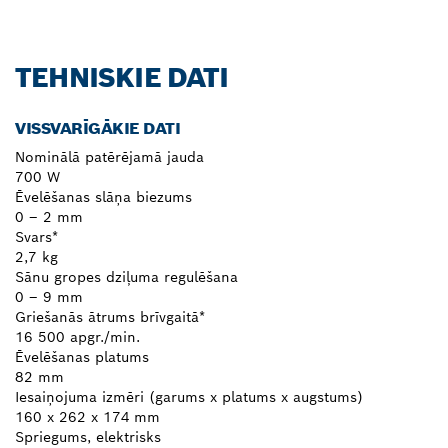
TEHNISKIE DATI
VISSVARĪGĀKIE DATI
Nominālā patērējamā jauda
700 W
Ēvelēšanas slāņa biezums
0 – 2 mm
Svars*
2,7 kg
Sānu gropes dziļuma regulēšana
0 – 9 mm
Griešanās ātrums brīvgaitā*
16 500 apgr./min.
Ēvelēšanas platums
82 mm
Iesaiņojuma izmēri (garums x platums x augstums)
160 x 262 x 174 mm
Spriegums, elektrisks