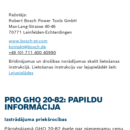
Ražotājs:
Robert Bosch Power Tools GmbH
Max-Lang-Strasse 40-46
70771 Leinfelden-Echterdingen
www.bosch-pt.com
kontakt@bosch.de
+49 (0) 711 400 40990
Brīdinājumus un drošības norādījumus skatīt lietošanas
instrukcijā. Lietošanas instrukciju var lejupielādēt šeit:
Lejupielādes
PRO GHO 20-82: PAPILDU
INFORMĀCIJA
Izstrādājuma priekšrocības
Pārnēsājamā GHO 20-82 ēvele par pieņemamu cenu