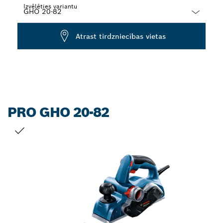
Izvēlēties variantu
Dropdown
Atrast tirdzniecības vietas
closed
PRO GHO 20-82
JŪSU IZVĒLE