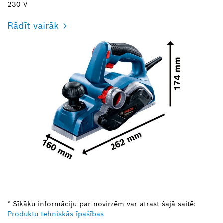
230 V
Rādīt vairāk
* Sīkāku informāciju par novirzēm var atrast šajā saitē:
Produktu tehniskās īpašības