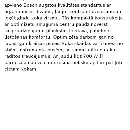
apvieno Bosch augstos kvalitātes standartus ar
ergonomisku dizainu, ļaujot kontrolēt ēvelēšanu un
iegūt gludu koka virsmu. Tās kompaktā konstrukcija
ar optimizētu smaguma centru palīdz novērst
sasprindzinājumu plaukstas locītavā, palielinot
lietošanas komfortu. Optimizēta darbam gan no
labās, gan kreisās puses, koka skaidas var izmest no
abām instrumenta pusēm, lai samazinātu putekļu
radītos traucējumus. Ar jaudu līdz 700 W šī
pārnēsājamā ēvele nodrošina lielisku apdari pat ļoti
cietam kokam.
VAI NEPIECIEŠAMA REZERVES
DAĻA?
Šeit var ātri un vienkārši atrast sava profesionālā
Bosch instrumenta rezerves daļas.