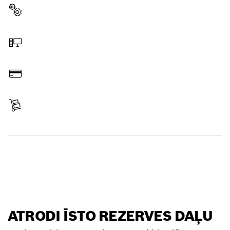
Izvēlēties rezerves daļu
Pasūtīt tiešsaistē
Samaksāt
Saņemt sūtījumu
Atrast rezerves daļu
ATRODI ĪSTO REZERVES DAĻU