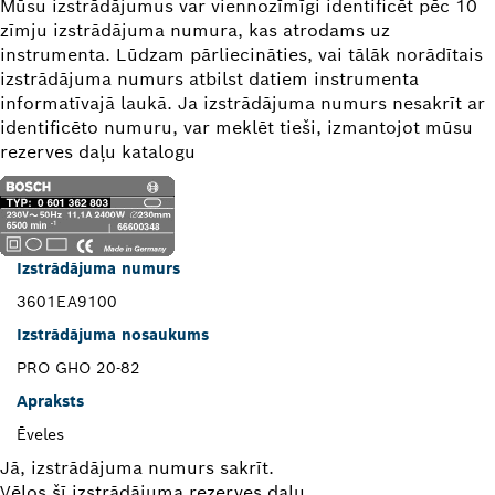
Mūsu izstrādājumus var viennozīmīgi identificēt pēc 10
zīmju izstrādājuma numura, kas atrodams uz
instrumenta. Lūdzam pārliecināties, vai tālāk norādītais
izstrādājuma numurs atbilst datiem instrumenta
informatīvajā laukā. Ja izstrādājuma numurs nesakrīt ar
identificēto numuru, var meklēt tieši, izmantojot mūsu
rezerves daļu katalogu
Izstrādājuma numurs
3601EA9100
Izstrādājuma nosaukums
PRO GHO 20-82
Apraksts
Ēveles
Jā, izstrādājuma numurs sakrīt.
Vēlos šī izstrādājuma rezerves daļu.