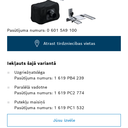
Pasūtījuma numurs:
0 601 5A9 100
Atrast tirdzniecības vietas
Iekļauts šajā variantā
Uzgriežņatslēga
Pasūtījuma numurs: 1 619 PB4 239
Paralēlā vadotne
Pasūtījuma numurs: 1 619 PC2 774
Putekļu maisiņš
Pasūtījuma numurs: 1 619 PC1 532
Jūsu izvēle