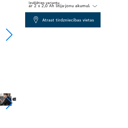
Izvēlēties variantu
Dropdown
Atrast tirdzniecības vietas
closed