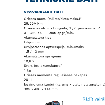
VISSVARĪGĀKIE DATI
Griezes mom. (mīksts/ciets/maks.)*
28/55/- Nm
Griešanās ātrums brīvgaitā, 1./2. pārnesumam*
0 – 460 / 0 – 1.800 apgr./min.
Akumulatora tips
Litija-jonu
Urbjpatronas aptverspēja, min./maks.
1,5 / 13 mm
Akumulatora spriegums
18,0 V
Svars bez akumulatora*
1 kg
Griezes momenta regulēšanas pakāpes
20+1
Iesaiņojuma izmēri (garums x platums x augstums
385 x 436 x 114 mm
Rādīt vairā