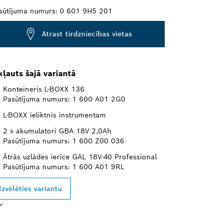
sūtījuma numurs:
0 601 9H5 201
Atrast tirdzniecības vietas
kļauts šajā variantā
Konteineris L-BOXX 136
Pasūtījuma numurs: 1 600 A01 2G0
L-BOXX ieliktnis instrumentam
2 x akumulatori GBA 18V 2,0Ah
Pasūtījuma numurs: 1 600 Z00 036
Ātrās uzlādes ierīce GAL 18V-40 Professional
Pasūtījuma numurs: 1 600 A01 9RL
Izvēlēties variantu
SU IZVĒLE