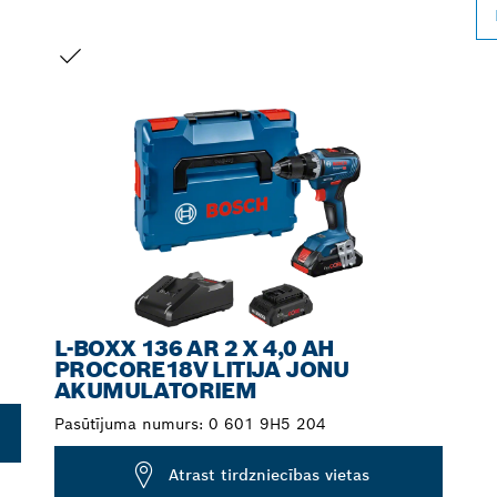
JŪSU IZVĒLE
L-BOXX 136 AR 2 X 4,0 AH
PROCORE18V LITIJA JONU
AKUMULATORIEM
Pasūtījuma numurs:
0 601 9H5 204
Atrast tirdzniecības vietas