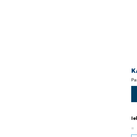
K
Pa
Ie