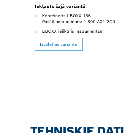
Iekļauts šajā variantā
Konteineris L-BOXX 136
Pasūtījuma numurs: 1 600 A01 2G0
L-BOXX ieliktnis instrumentam
Izvēlēties variantu
TEHNISKIE DATI