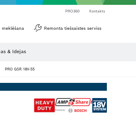
PRO360
Kontakts
tu meklēšana
Remonta tiešsaistes serviss
Leņķa un nolieces mērītāji
as & Idejas
PRO GSR 18V-55