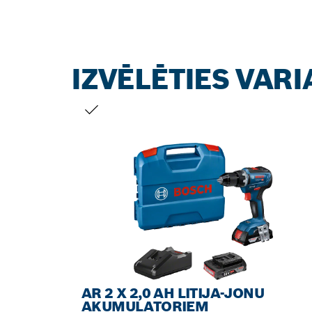
IZVĒLĒTIES VAR
JŪSU IZVĒLE
AR 2 X 2,0 AH LITIJA-JONU
AKUMULATORIEM