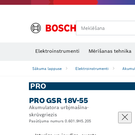
Meklēšana
Termokameras un termodetektori
Lāzera starojuma uztvērēji
Elektroinstrumenti
Mērīšanas tehnika
Sākuma lappuse
Elektroinstrumenti
Akumul
PRO
PRO GSR 18V-55
Akumulatora urbjmašīna-
skrūvgriezis
Pasūtījuma numurs 0.601.9H5.205