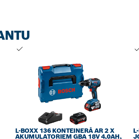
IANTU
JŪSU IZVĒLE
JŪ
L-BOXX 136 KONTEINERĀ AR 2 X
L
AKUMULATORIEM GBA 18V 4,0AH,
J