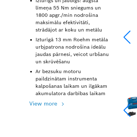
Izturīgs un jaudīgs: augsta
līmeņa 55 Nm sniegums un
1800 apgr./min nodrošina
maksimālu efektivitāti,
strādājot ar koku un metālu
Izturīgā 13 mm Roehm metāla
urbjpatrona nodrošina ideālu
jaudas pārnesi, veicot urbšanu
un skrūvēšanu
Ar bezsuku motoru
paildzinātam instrumenta
kalpošanas laikam un ilgākam
akumulatora darbības laikam
View more