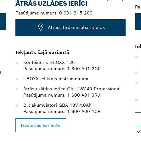
ĀTRĀS UZLĀDES IERĪCI
Pa
Pasūtījuma numurs:
0 601 9H5 200
Atrast tirdzniecības vietas
Ie
Iekļauts šajā variantā
Konteineris L-BOXX 136
Pasūtījuma numurs: 1 600 A01 2G0
l
L-BOXX ieliktnis instrumentam
Ātrās uzlādes ierīce GAL 18V-40 Professional
Pasūtījuma numurs: 1 600 A01 9RJ
2 x akumulatori GBA 18V 4,0Ah
Pasūtījuma numurs: 1 600 A00 1CH
Izvēlēties variantu
JŪ