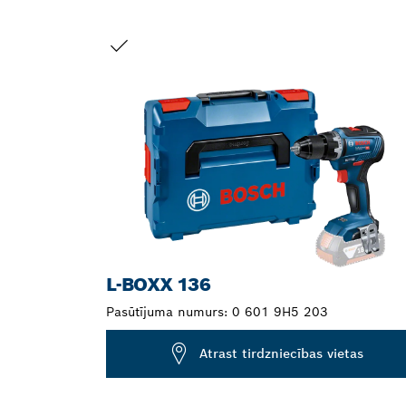
JŪSU IZVĒLE
L-BOXX 136
Pasūtījuma numurs:
0 601 9H5 203
Atrast tirdzniecības vietas