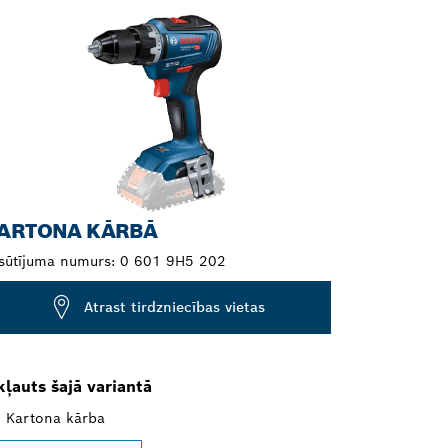
ARTONA KĀRBĀ
sūtījuma numurs:
0 601 9H5 202
Atrast tirdzniecības vietas
kļauts šajā variantā
Kartona kārba