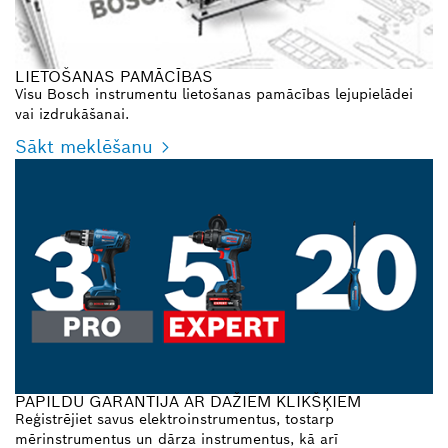
LIETOŠANAS PAMĀCĪBAS
Visu Bosch instrumentu lietošanas pamācības lejupielādei
vai izdrukāšanai.
Sākt meklēšanu
PAPILDU GARANTIJA AR DAŽIEM KLIKŠĶIEM
Reģistrējiet savus elektroinstrumentus, tostarp
mērinstrumentus un dārza instrumentus, kā arī