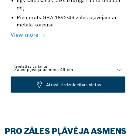
Ilgs kalpošanas laiks izturīga rūdīta tērauda
dēļ
Piemērots GRA 18V2-46 zāles pļāvējam ar
metāla korpusu
View more
Izvēlēties variantu
Dropdown
Atrast tirdzniecības vietas
closed
PRO ZĀLES PĻĀVĒJA ASMENS