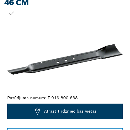
46 CM
JŪSU IZVĒLE
Pasūtījuma numurs:
F 016 800 638
Atrast tirdzniecības vietas