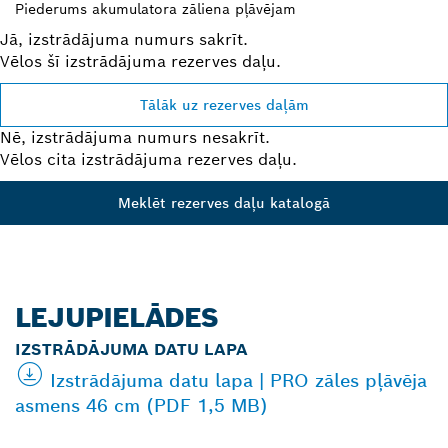
Piederums akumulatora zāliena pļāvējam
Jā, izstrādājuma numurs sakrīt.
Vēlos šī izstrādājuma rezerves daļu.
Tālāk uz rezerves daļām
Nē, izstrādājuma numurs nesakrīt.
Vēlos cita izstrādājuma rezerves daļu.
Meklēt rezerves daļu katalogā
LEJUPIELĀDES
IZSTRĀDĀJUMA DATU LAPA
Izstrādājuma datu lapa | PRO zāles pļāvēja
asmens 46 cm (PDF 1,5 MB)