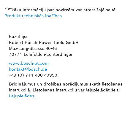
* Sīkāku informāciju par novirzēm var atrast šajā saitē:
Produktu tehniskās īpašības
Ražotājs:
Robert Bosch Power Tools GmbH
Max-Lang-Strasse 40-46
70771 Leinfelden-Echterdingen
www.bosch-pt.com
kontakt@bosch.de
+49 (0) 711 400 40990
Brīdinājumus un drošības norādījumus skatīt lietošanas
instrukcijā. Lietošanas instrukciju var lejupielādēt šeit:
Lejupielādes
VAI NEPIECIEŠAMA REZERVES
DAĻA?