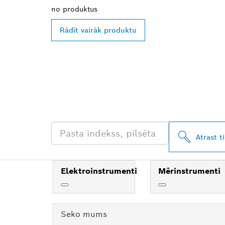
no
produktus
Rādīt vairāk produktu
ATRODIET BO
TIRGOTĀJU T
Atrast t
Elektroinstrumenti
Mērinstrumenti
Seko mums