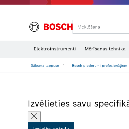
Meklēšana
Termokameras un termodetektori
Lāzera starojuma uztvērēji
Elektroinstrumenti
Mērīšanas tehnika
Sākuma lappuse
Bosch piederumi profesionāļiem
Izvēlieties savu specifik
Izvēlēties variantu