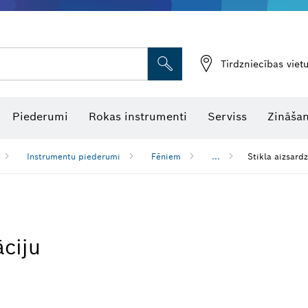
Tirdzniecības vie
Piederumi
Rokas instrumenti
Serviss
Zināšan
Instrumentu piederumi
Fēniem
...
Stikla aizsard
āciju