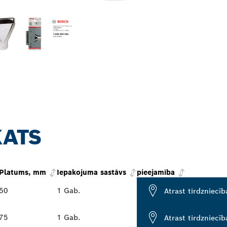
KATS
Platums, mm
Iepakojuma sastāvs
pieejamība
50
1 Gab.
Atrast tirdzniecīb
75
1 Gab.
Atrast tirdzniecīb