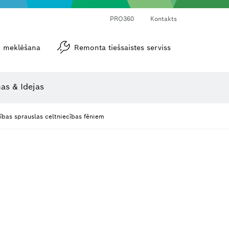
PRO360
Kontakts
tu meklēšana
Remonta tiešsaistes serviss
Leņķa un nolieces mērītāji
as & Idejas
zības sprauslas celtniecības fēniem