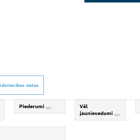
SCH PROFESSIONA
AVĀ TUVUMĀ
irdzniecības vietas
Piederumi
Vēl
jaunievedumi