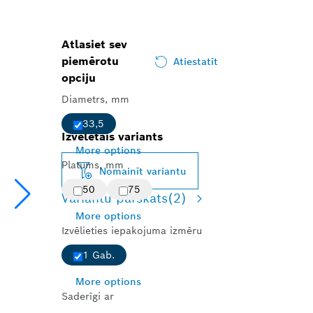
Atlasiet sev
piemērotu
Atiestatīt
opciju
Diametrs, mm
33,5
Izvēlētais variants
More options
Platums, mm
Nomainīt variantu
50
75
Variantu pārskats
(2)
More options
Izvēlieties iepakojuma izmēru
1 Gab.
More options
Saderīgi ar