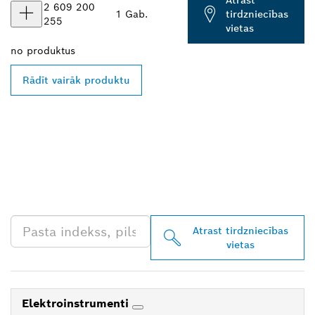
Atrast
2 609 200
1 Gab.
tirdzniecības
255
vietas
no
produktus
Rādīt vairāk produktu
ATRODIET BOSCH
PROFESSIONAL
TIRGOTĀJU TAVĀ
TUVUMĀ
Atrast tirdzniecības
vietas
Elektroinstrumenti