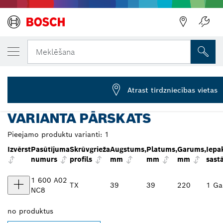
JŪSU IZVĒLĒTAIS VARIANTS
VDE standartam atbilstošs skrūvgriezis, T
Meklēšana
1 600 A02 NC8
VDE standartam atbilstošs skrūvgriezis TX25x100 mm,
...
Professional
Atrast tirdzniecības vietas
VARIANTA PĀRSKATS
Pieejamo produktu varianti:
1
Izvērst
Pasūtījuma
Skrūvgrieža
Augstums,
Platums,
Garums,
Iepa
numurs
profils
mm
mm
mm
sast
1 600 A02
TX
39
39
220
1 Ga
NC8
no
produktus