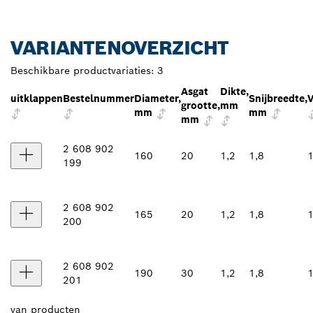
VARIANTENOVERZICHT
Beschikbare productvariaties:
3
Asgat
Dikte,
uitklappen
Bestelnummer
Diameter,
Snijbreedte,
V
grootte,
mm
mm
mm
mm
2 608 902
160
20
1,2
1,8
1
199
2 608 902
165
20
1,2
1,8
1
200
2 608 902
190
30
1,2
1,8
1
201
van
producten