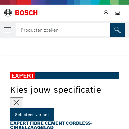
JOUW GESELECTEERDE VARIANT
EXPERT Fibre Cement cordless-cirkelzaag
Producten zoeken
EXPERT Fibre Cement cordless cirkelzaagblad voor
...
handcirkelzaag
EXPERT
Kies jouw specificatie
Selecteer variant
EXPERT FIBRE CEMENT CORDLESS-
CIRKELZAAGBLAD