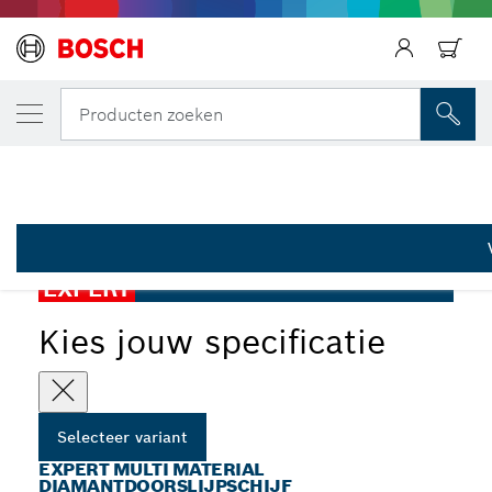
JOUW GESELECTEERDE VARIANT
EXPERT Multi Material diamantdoorslijpschi
Terug
Terug
Producten zoeken
2 608 900 663
EXPERT Multi Material diamantdoorslijpschijven, voor grote
...
haakse slijpers
EXPERT
Kies jouw specificatie
Selecteer variant
EXPERT MULTI MATERIAL
DIAMANTDOORSLIJPSCHIJF