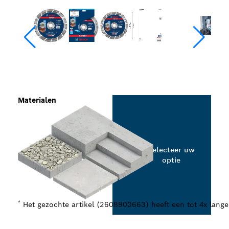
Materialen
Selecteer uw
optie
*
Het gezochte artikel (2608900663) heeft een tot 4x lan