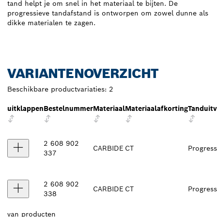
tand helpt je om snel in het materiaal te bijten. De
progressieve tandafstand is ontworpen om zowel dunne als
dikke materialen te zagen.
VARIANTENOVERZICHT
Beschikbare productvariaties:
2
uitklappen
Bestelnummer
Materiaal
Materiaalafkorting
Tanduitv
2 608 902
CARBIDE
CT
Progress
337
2 608 902
CARBIDE
CT
Progress
338
van
producten