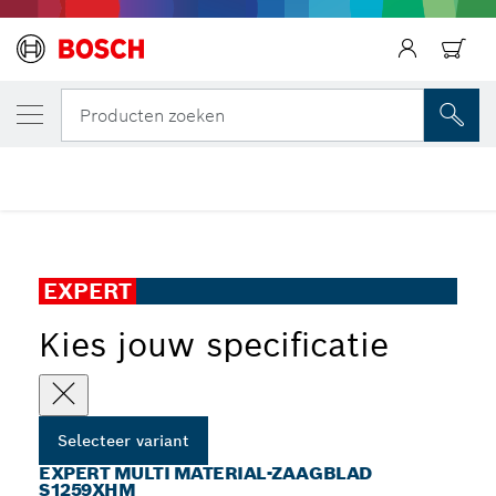
JOUW GESELECTEERDE VARIANT
EXPERT Multi Material-zaagblad S1259XH
Terug
Terug
Producten zoeken
...
EXPERT Multi Material-zaagblad S1259XHM
EXPERT
Kies jouw specificatie
Selecteer variant
EXPERT MULTI MATERIAL-ZAAGBLAD
S1259XHM