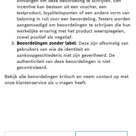
ontvangen om deze beoordeling te schrijven. Een
incentive kan bestaan uit een voucher, een
testproduct, loyaliteitspunten of een andere vorm van
beloning in ruil voor een beoordeling. Testers worden
aangemoedigd om beoordelingen te schrijven die hun
werkelijke ervaring met het product weerspiegelen,
zowel positief als negatief.
Beoordelingen zonder label
: Deze zijn afkomstig van
gebruikers van wie de identiteit en
aankoopgeschiedenis niet zijn geverifieerd. De
authenticiteit van deze beoordelingen is niet
gecontroleerd.
Bekijk alle beoordelingen kritisch en neem contact op met
onze klantenservice als u vragen heeft.
ZOEK BOSCH
PROFESSIONAL DEALER
IN UW BUURT