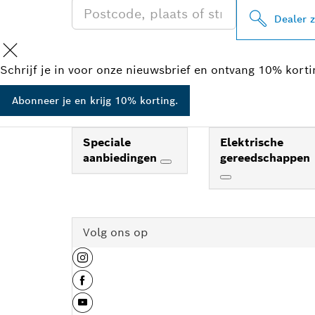
Dealer 
Schrijf je in voor onze nieuwsbrief en ontvang 10% kort
Abonneer je en krijg 10% korting.
Speciale
Elektrische
aanbiedingen
gereedschappen
Volg ons op