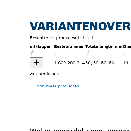
VARIANTENOVER
Beschikbare productvariaties:
1
uitklappen
Bestelnummer
Totale lengte, mm
Dia
1 609 200 314
56; 56; 56; 56
13;
van
producten
Toon meer producten