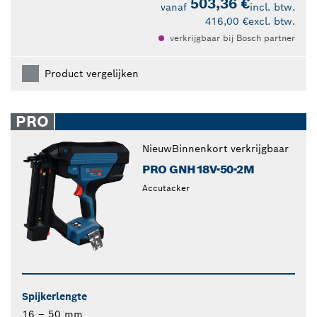
503,36 €
vanaf
incl. btw.
416,00 €
excl. btw.
verkrijgbaar bij Bosch partner
Product vergelijken
PRO
Nieuw
Binnenkort verkrijgbaar
PRO GNH18V-50-2M
Accutacker
Spijkerlengte
16 – 50 mm