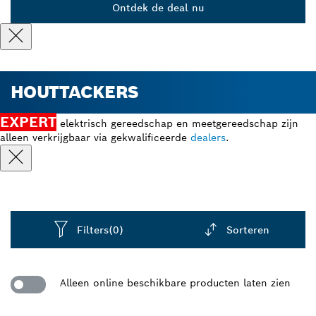
Ontdek de deal nu
HOUTTACKERS
EXPERT
elektrisch gereedschap en meetgereedschap zijn
alleen verkrijgbaar via gekwalificeerde
dealers
.
Filters
(0)
Sorteren
Dropdown
closed
Alleen online beschikbare producten laten zien