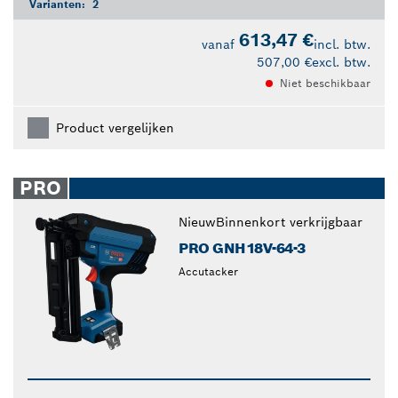
Varianten:
2
613,47 €
vanaf
incl. btw.
507,00 €
excl. btw.
Niet beschikbaar
Product vergelijken
PRO
Nieuw
Binnenkort verkrijgbaar
PRO GNH18V-64-3
Accutacker