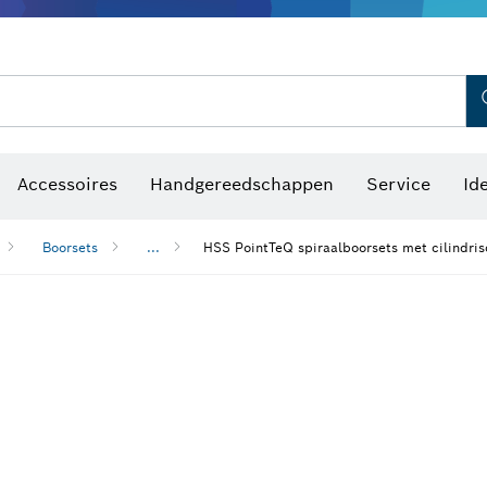
Optische waterpastoestellen
Accessoires
Handgereedschappen
Service
Id
Boorsets
...
HSS PointTeQ spiraalboorsets met cilindri