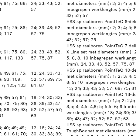
; 61; 75; 86;
24; 33; 43; 52;
met diameters (mm): 2; 3; 4; 5; 
3
57
inbegrepen werklengtes (mm): 2
43; 52; 57
HSS spiraalboren PointTeQ 6-deli
; 61; 75; 86;
24; 33; 43; 52;
met diameters (mm): 2; 3; 4; 5; 6
3; 117
57; 75
inbegrepen werklengtes (mm): 2
43; 52; 57; 75
HSS spiraalboren PointTeQ 7-deli
; 61; 75; 86;
24; 33; 43; 52;
X-Line set met diameters (mm): 2
3; 117; 133
57; 75; 87
5; 6; 8; 10 inbegrepen werklengt
(mm): 24; 33; 43; 52; 57; 75; 87
HSS spiraalboren PointTeQ 10-de
; 49; 61; 75;
12; 24; 33; 43;
met diameters (mm): 1; 2; 3; 4; 5
6; 93; 109;
52; 57; 69; 75;
8; 9; 10 inbegrepen werklengtes
17; 125; 133
81; 87
12; 24; 33; 43; 52; 57; 69; 75; 8
HSS spiraalboren PointTeQ 13-de
; 49; 57; 61;
18; 24; 30; 33;
met diameters (mm): 1,5; 2; 2,5; 
; 70; 75; 80;
36; 39; 43; 47;
3,5; 4; 4,5; 4,8; 5; 5,5; 6; 6,5 in
; 86; 93; 93;
52; 52; 57; 57;
werklengtes (mm): 18; 24; 30; 33
01
63
39; 43; 47; 52; 52; 57; 57; 63
HSS spiraalboren PointTeQ 18-de
; 40; 49; 49;
12; 18; 24; 24;
ToughBox-set met diameters (mm
; 61; 61; 70;
30; 33; 33; 39;