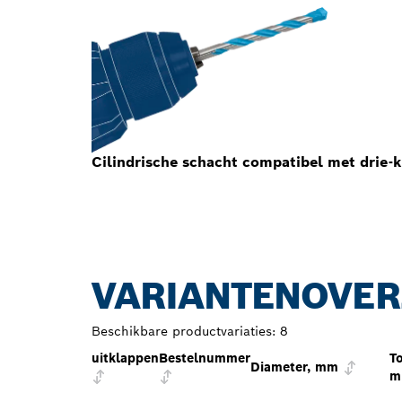
Cilindrische schacht compatibel met drie
VARIANTENOVER
Beschikbare productvariaties:
8
uitklappen
Bestelnummer
To
Diameter, mm
m