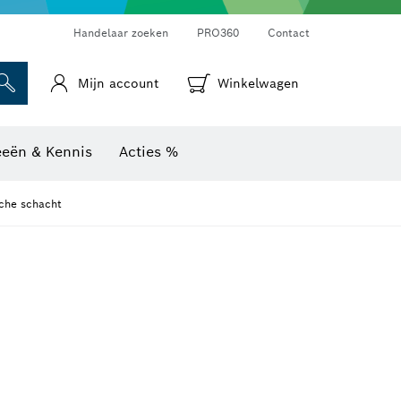
Warmtebeeldcamera's & thermodetectoren
Handelaar zoeken
PRO360
Contact
Mijn account
Winkelwagen
eeën & Kennis
Acties %
sche schacht