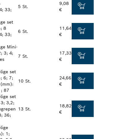
6
9,08
5 St.
4; 33;
€
ge set
; 8
11,64
6 St.
4; 33;
€
ge Mini-
; 3; 4;
17,33
7 St.
es
€
lige set
; 6; 7;
24,66
10 St.
 (mm):
€
1; 87
lige set
3; 3,2;
18,82
begrepen
13 St.
€
; 36;
lige
): 1;