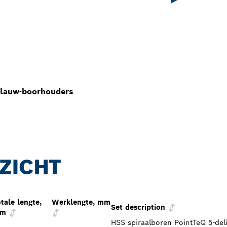
-klauw-boorhouders
ZICHT
tale lengte,
Werklengte, mm
Set description
m
HSS spiraalboren PointTeQ 5-deli