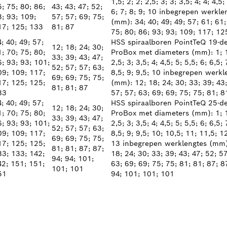
1,5; 2; 2; 2,5; 3; 3; 3,5; 4; 4; 4,5;
; 75; 80; 86;
43; 43; 47; 52;
6; 7; 8; 9; 10 inbegrepen werkle
3; 93; 109;
57; 57; 69; 75;
(mm): 34; 40; 49; 49; 57; 61; 61;
17; 125; 133
81; 87
75; 80; 86; 93; 93; 109; 117; 12
; 40; 49; 57;
HSS spiraalboren PointTeQ 19-de
12; 18; 24; 30;
; 70; 75; 80;
ProBox met diameters (mm): 1; 1
33; 39; 43; 47;
; 93; 93; 101;
2,5; 3; 3,5; 4; 4,5; 5; 5,5; 6; 6,5; 
52; 57; 57; 63;
09; 109; 117;
8,5; 9; 9,5; 10 inbegrepen werkl
69; 69; 75; 75;
17; 125; 125;
(mm): 12; 18; 24; 30; 33; 39; 43;
81; 81; 87
33
57; 57; 63; 69; 69; 75; 75; 81; 8
; 40; 49; 57;
HSS spiraalboren PointTeQ 25-de
12; 18; 24; 30;
; 70; 75; 80;
ProBox met diameters (mm): 1; 1
33; 39; 43; 47;
; 93; 93; 101;
2,5; 3; 3,5; 4; 4,5; 5; 5,5; 6; 6,5; 
52; 57; 57; 63;
09; 109; 117;
8,5; 9; 9,5; 10; 10,5; 11; 11,5; 1
69; 69; 75; 75;
17; 125; 125;
13 inbegrepen werklengtes (mm)
81; 81; 87; 87;
33; 133; 142;
18; 24; 30; 33; 39; 43; 47; 52; 57
94; 94; 101;
42; 151; 151;
63; 69; 69; 75; 75; 81; 81; 87; 8
101; 101
51
94; 101; 101; 101