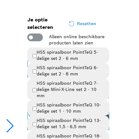
Je optie
Resetten
selecteren
Alleen online beschikbare
producten laten zien
HSS spiraalboor PointTeQ 5-
Geselecteerde variant
delige set 2 - 6 mm
HSS spiraalboor PointTeQ 6-
Variant wijzigen
delige set 2 - 8 mm
9,08 €
HSS spiraalboor PointTeQ 7-
delige Mini-X-Line set 2 - 10
vanaf
incl. btw.
mm
7,50 €
excl. btw.
Bekijk prijsgeschiedenis
HSS spiraalboor PointTeQ 10-
delige set 1 - 10 mm
Verbeter je productiviteit
PRO
HSS spiraalboor PointTeQ 13-
met
delige set 1,5 - 6,5 mm
HSS spiraalboor PointTeQ 18-