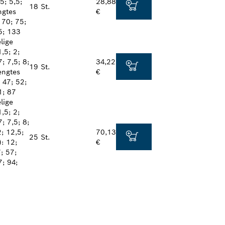
 5; 5,5;
28,88
18 St.
ngtes
€
 70; 75;
5; 133
lige
,5; 2;
7; 7,5; 8;
34,22
19 St.
engtes
€
 47; 52;
1; 87
lige
,5; 2;
7; 7,5; 8;
2; 12,5;
70,13
25 St.
: 12;
€
; 57;
7; 94;