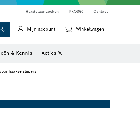
Warmtebeeldcamera's & thermodetectoren
Handelaar zoeken
PRO360
Contact
Mijn account
Winkelwagen
eeën & Kennis
Acties %
oor haakse slijpers