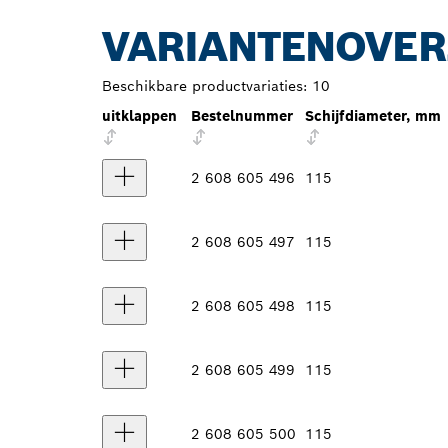
VARIANTENOVER
Beschikbare productvariaties:
10
uitklappen
Bestelnummer
Schijfdiameter, mm
2 608 605 496
115
2 608 605 497
115
2 608 605 498
115
2 608 605 499
115
2 608 605 500
115