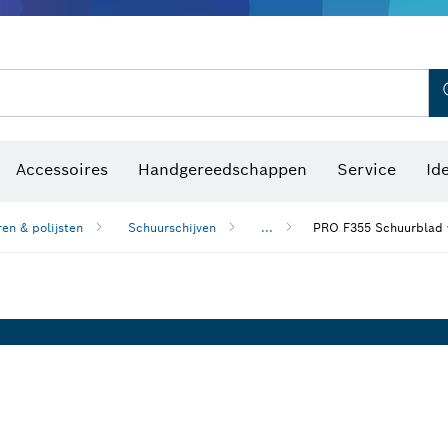
Optische waterpastoestellen
Accessoires
Handgereedschappen
Service
Id
en & polijsten
Schuurschijven
...
PRO F355 Schuurblad v