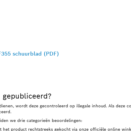
F355 schuurblad (PDF)
 gepubliceerd?
dienen, wordt deze gecontroleerd op illegale inhoud. Als deze c
ceerd.
iden we drie categorieën beoordelingen:
t het product rechtstreeks gekocht via onze officiële online win