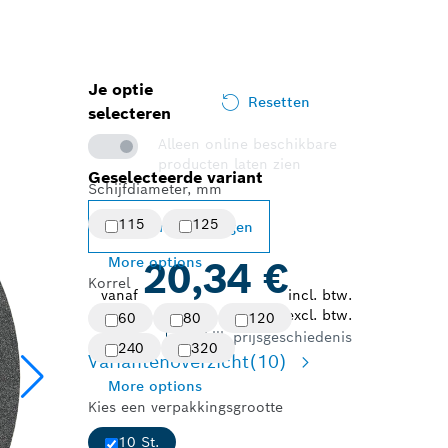
Je optie
Resetten
selecteren
Alleen online beschikbare
producten laten zien
Geselecteerde variant
Schijfdiameter, mm
115
125
Variant wijzigen
More options
20,34 €
Korrel
vanaf
incl. btw.
16,81 €
excl. btw.
60
80
120
Bekijk prijsgeschiedenis
240
320
Variantenoverzicht
(10)
More options
Kies een verpakkingsgrootte
10 St.