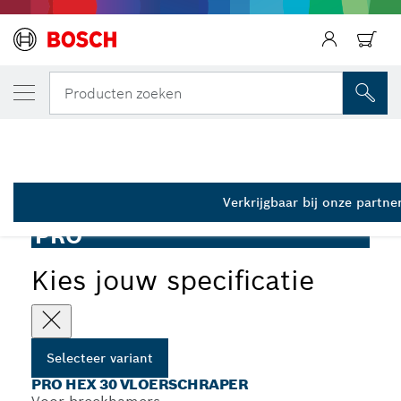
JOUW GESELECTEERDE VARIANT
PRO HEX 30 vloerschraper, 152 x 510 mm
Producten zoeken
2 608 690 679
...
PRO HEX 30 vloerschraper
Verkrijgbaar bij onze partne
PRO
Kies jouw specificatie
Selecteer variant
PRO HEX 30 VLOERSCHRAPER