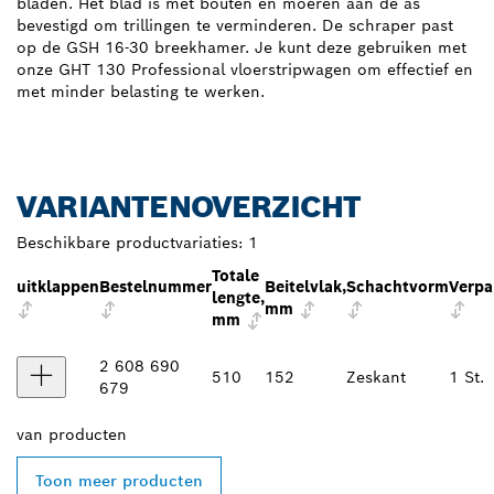
bladen. Het blad is met bouten en moeren aan de as
bevestigd om trillingen te verminderen. De schraper past
op de GSH 16-30 breekhamer. Je kunt deze gebruiken met
onze GHT 130 Professional vloerstripwagen om effectief en
met minder belasting te werken.
VARIANTENOVERZICHT
Beschikbare productvariaties:
1
Totale
uitklappen
Bestelnummer
Beitelvlak,
Schachtvorm
Verpa
lengte,
mm
mm
2 608 690
510
152
Zeskant
1 St.
679
van
producten
Toon meer producten