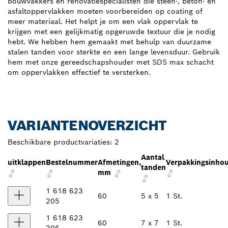
bouwvakkers en renovatiespecialisten die steen-, beton- en
asfaltoppervlakken moeten voorbereiden op coating of
meer materiaal. Het helpt je om een vlak oppervlak te
krijgen met een gelijkmatig opgeruwde textuur die je nodig
hebt. We hebben hem gemaakt met behulp van duurzame
stalen tanden voor sterkte en een lange levensduur. Gebruik
hem met onze gereedschapshouder met SDS max schacht
om oppervlakken effectief te versterken.
VARIANTENOVERZICHT
Beschikbare productvariaties:
2
Aantal
uitklappen
Bestelnummer
Afmetingen,
Verpakkingsinho
tanden
mm
1 618 623
60
5 x 5
1 St.
205
1 618 623
60
7 x 7
1 St.