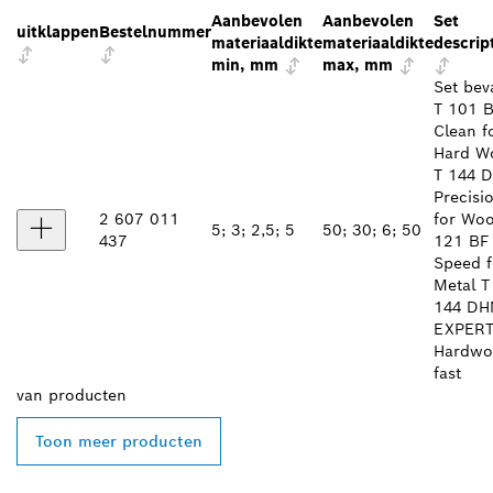
Aanbevolen
Aanbevolen
Set
uitklappen
Bestelnummer
materiaaldikte
materiaaldikte
descrip
min, mm
max, mm
Set bev
T 101 
Clean f
Hard W
T 144 
Precisi
2 607 011
for Wo
5; 3; 2,5; 5
50; 30; 6; 50
437
121 BF
Speed f
Metal T
144 D
EXPER
Hardwo
fast
van
producten
Toon meer producten