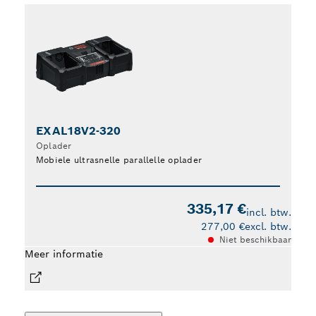
EXAL18V2-320
E
Oplader
Op
Mobiele ultrasnelle parallelle oplader
Mob
335,17 €
incl. btw.
277,00 €
excl. btw.
Niet beschikbaar
Meer informatie
Meer