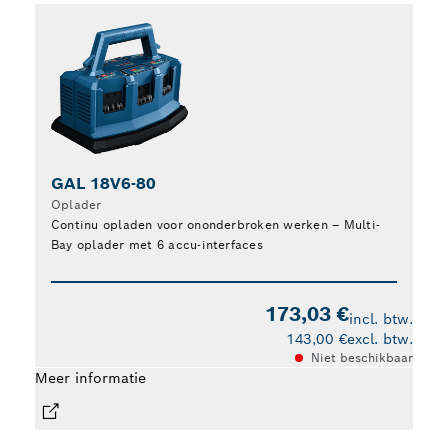
GAL 18V6-80
E
Oplader
Op
Continu opladen voor ononderbroken werken – Multi-
Mob
Bay oplader met 6 accu-interfaces
173,03 €
incl. btw.
143,00 €
excl. btw.
Meer
Niet beschikbaar
Meer informatie