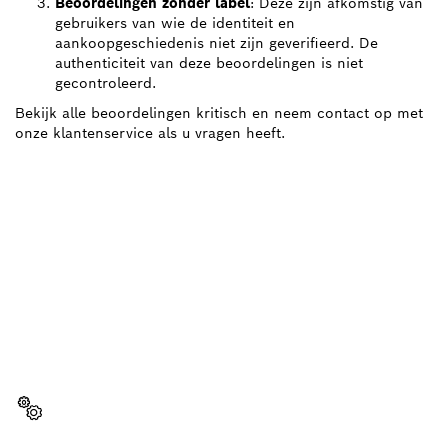
Beoordelingen zonder label
: Deze zijn afkomstig van
gebruikers van wie de identiteit en
aankoopgeschiedenis niet zijn geverifieerd. De
authenticiteit van deze beoordelingen is niet
gecontroleerd.
Bekijk alle beoordelingen kritisch en neem contact op met
onze klantenservice als u vragen heeft.
HEEFT U EEN
VERVANGINGSONDERDEEL
NODIG?
Hier vind u snel en eenvoudig de juiste
vervangingsonderdelen voor jouw professionele
Bosch gereedschap.
Vervangingsonderdeel kiezen