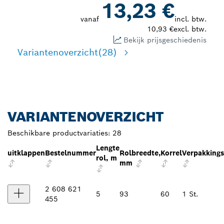
13,23 €
vanaf
incl. btw.
10,93 €
excl. btw.
Bekijk prijsgeschiedenis
Variantenoverzicht
(28)
VARIANTENOVERZICHT
Beschikbare productvariaties:
28
Lengte
uitklappen
Bestelnummer
Rolbreedte,
Korrel
Verpakking
rol, m
mm
2 608 621
5
93
60
1 St.
455