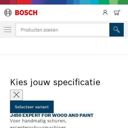
JOUW GESELECTEERDE VARIANT
J450 Expert for Wood and Paint
Producten zoeken
Rollen J450 Expert for Wood schuurdoek voor handmatig
...
schuren
Kies jouw specificatie
Selecteer variant
J450 EXPERT FOR WOOD AND PAINT
Voor handmatig schuren,
excenterschuurmachines