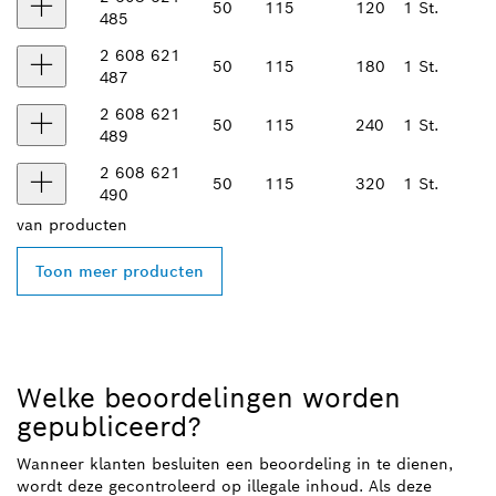
50
115
120
1 St.
485
2 608 621
50
115
180
1 St.
487
2 608 621
50
115
240
1 St.
489
2 608 621
50
115
320
1 St.
490
van
producten
Toon meer producten
Welke beoordelingen worden
gepubliceerd?
Wanneer klanten besluiten een beoordeling in te dienen,
wordt deze gecontroleerd op illegale inhoud. Als deze