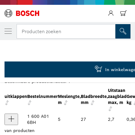
Terug
JOUW GESELECTEERDE VARIANT
Rolmaat 5 m
Producten zoeken
1 600 A01 6BH
...
Rolmaat 5 m, Professional
VARIANTENOVERZICHT
In winkelwag
Beschikbare productvariaties:
1
Uitstaan
uitklappen
Bestelnummer
Meslengte,
Bladbreedte,
zaagblad
Gew
m
mm
max, m
kg
1 600 A01
5
27
2,7
0,3
6BH
van
producten