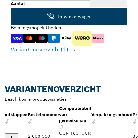
Aantal
In winkelwagen
Betalingsmogelijkheden
Variantenoverzicht
(1)
VARIANTENOVERZICHT
Beschikbare productvariaties:
1
Compatibiliteit
uitklappen
Bestelnummer
van
Verpakkingsinhoud
Pr
gereedschap
GCR 180, GCR
2 608 550
35