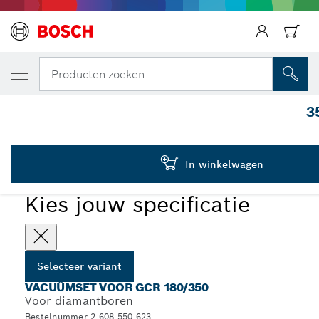
JOUW GESELECTEERDE VARIANT
Vacuümset voor GRC 180/350
Producten zoeken
2 608 550 623
3
...
Vacuümsets voor GCR 180/350
In winkelwagen
Kies jouw specificatie
Selecteer variant
VACUÜMSET VOOR GCR 180/350
Voor diamantboren
Bestelnummer 2 608 550 623