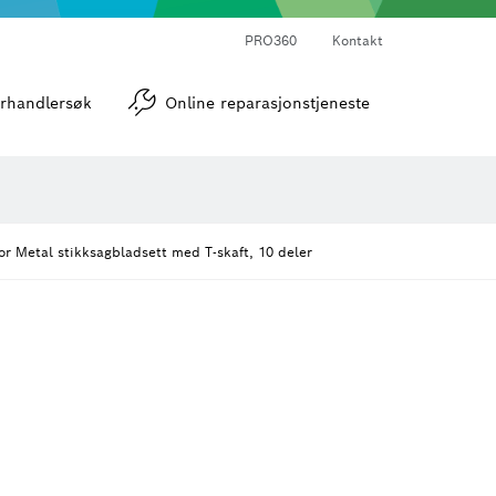
PRO360
Kontakt
verktøy
Vinkel- og helningsmålere
rhandlersøk
Online reparasjonstjeneste
or Metal stikksagbladsett med T-skaft, 10 deler