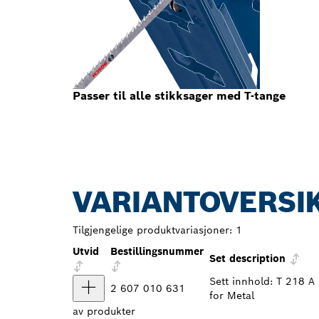
Passer til alle stikksager med T-tange
VARIANTOVERSI
Tilgjengelige produktvariasjoner:
1
Utvid
Bestillingsnummer
Set description
Sett innhold: T 218 A
2 607 010 631
for Metal
av
produkter