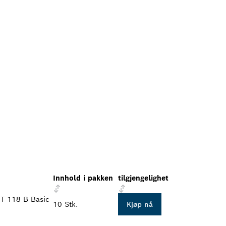
Innhold i pakken
tilgjengelighet
 T 118 B Basic
10 Stk.
Kjøp nå