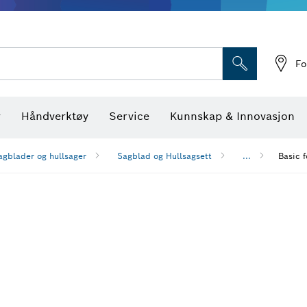
Optiske nivellerings
Fo
r
Håndverktøy
Service
Kunnskap & Innovasjon
agblader og hullsager
Sagblad og Hullsagsett
...
Basic f