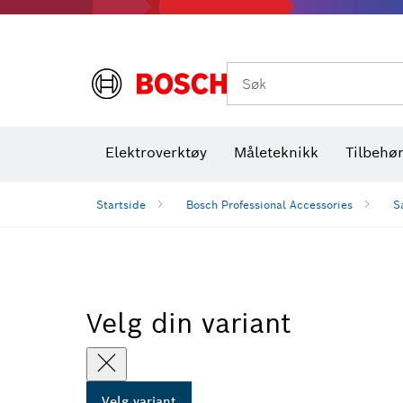
Termiske kameraer og detektorer
Søk
Elektroverktøy
Måleteknikk
Tilbehø
Startside
Bosch Professional Accessories
S
Velg din variant
Velg variant