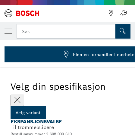
DIN VALGTE VARIANT
Ekspansjonsvalse
Søk
2 608 000 610
...
Ekspansjonsvalser til poleringsmaskiner
Finn en forhandler i nærhete
Velg din spesifikasjon
Velg variant
EKSPANSJONSVALSE
Til trommelslipere
Bestillingsnummer 2 608 000 610