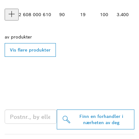
2 608 000 610
90
19
100
3.400
av
produkter
Vis flere produkter
FINN BOSCH
PROFESSIONAL-
FORHANDLERE I
NÆRHETEN AV DEG
Finn en forhandler i
nærheten av deg