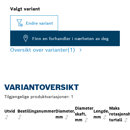
Valgt variant
Endre variant
Finn en forhandler i nærheten av deg
Oversikt over varianter
(1)
VARIANTOVERSIKT
Tilgjengelige produktvariasjoner:
1
Diameter
Maks
Utvid
Bestillingsnummer
Diameter,
Lengde,
skaft,
rotasjonsh
mm
mm
mm
turtall