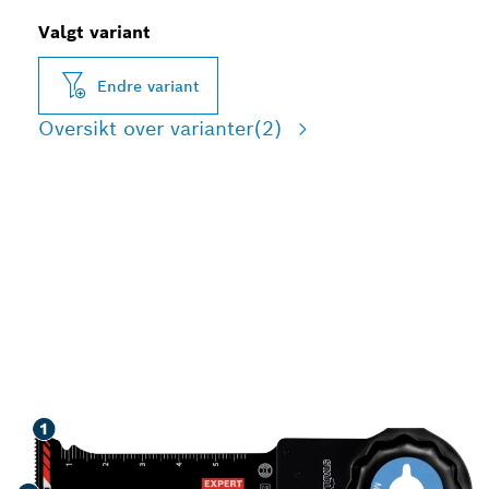
Valgt variant
Endre variant
Oversikt over varianter
(2)
HØY SLITESTYRKE VED
SKJÆRING I HARDT
METALL