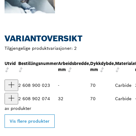
VARIANTOVERSIKT
Tilgjengelige produktvariasjoner:
2
Utvid
Bestillingsnummer
Arbeidsbredde,
Dykkdybde,
Materiale
mm
mm
2 608 900 023
-
70
Carbide
2 608 902 074
32
70
Carbide
av
produkter
Vis flere produkter