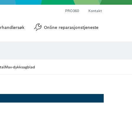
PRO360
Kontakt
verktøy
Vinkel- og helningsmålere
rhandlersøk
Online reparasjonstjeneste
talMax-dykksagblad