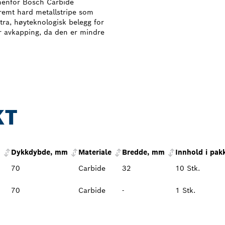
nenfor Bosch Carbide
tremt hard metallstripe som
kstra, høyteknologisk belegg for
for avkapping, da den er mindre
KT
m
Dykkdybde, mm
Materiale
Bredde, mm
Innhold i pak
70
Carbide
32
10 Stk.
70
Carbide
-
1 Stk.