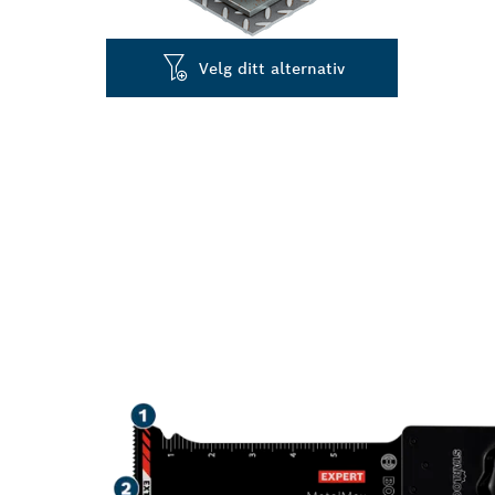
Velg ditt alternativ
HØY SLITESTY
METALL