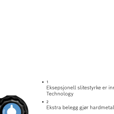
RKE VED SKJÆRIN
1
Eksepsjonell slitestyrke er
Technology
2
Ekstra belegg gjør hardmeta