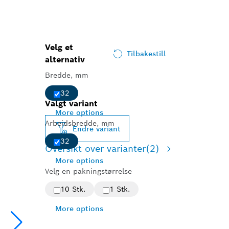
Velg et
Tilbakestill
alternativ
Bredde, mm
32
Valgt variant
More options
Arbeidsbredde, mm
Endre variant
32
Oversikt over varianter
(2)
More options
Velg en pakningstørrelse
10 Stk.
1 Stk.
More options