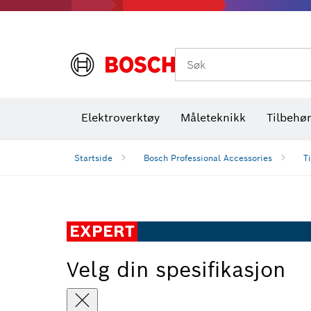
Termiske kameraer og detektorer
Søk
Elektroverktøy
Måleteknikk
Tilbehø
Startside
Bosch Professional Accessories
T
EXPERT
Velg din spesifikasjon