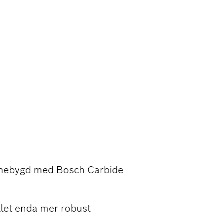
G I HARDT
 innebygd med Bosch Carbide
llet enda mer robust