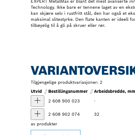
EXPERT MetalMax er blant det mest avanserte in
Technology. Ikke bare er tennene laget av en eks
kan skjære selv i rustfritt stål, den har også et e
maksimal slitestyrke. Den flate kanten er ideell 
tilbøyelig til å gli på skruer eller rør.
VARIANTOVERSI
Tilgjengelige produktvariasjoner:
2
Utvid
Bestillingsnummer
Arbeidsbredde, m
2 608 900 023
-
2 608 902 074
32
av
produkter