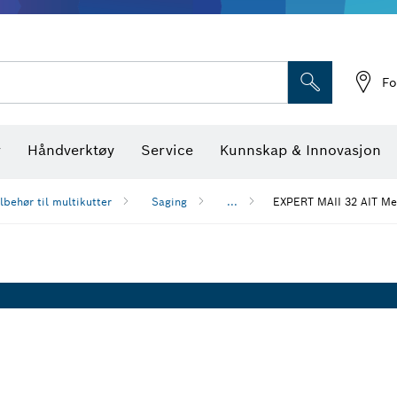
Optiske nivellerings
Fo
r
Håndverktøy
Service
Kunnskap & Innovasjon
ilbehør til multikutter
Saging
...
EXPERT MAII 32 AIT Me