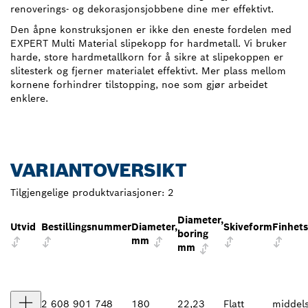
renoverings- og dekorasjonsjobbene dine mer effektivt.
Den åpne konstruksjonen er ikke den eneste fordelen med
EXPERT Multi Material slipekopp for hardmetall. Vi bruker
harde, store hardmetallkorn for å sikre at slipekoppen er
slitesterk og fjerner materialet effektivt. Mer plass mellom
kornene forhindrer tilstopping, noe som gjør arbeidet
enklere.
VARIANTOVERSIKT
Tilgjengelige produktvariasjoner:
2
Diameter,
Utvid
Bestillingsnummer
Diameter,
Skiveform
Finhet
boring
mm
mm
2 608 901 748
180
22,23
Flatt
middel