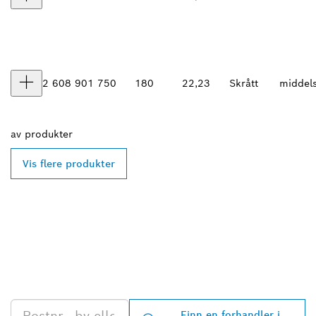
2 608 901 750
180
22,23
Skrått
middel
av
produkter
Vis flere produkter
FINN BOSCH
PROFESSIONAL-
FORHANDLERE I
NÆRHETEN AV DEG
Finn en forhandler i