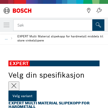
Tilbake
DIN VALGTE VARIANT
EXPERT Multi Material slipekopp for hardm
Tilbake
Søk
EXPERT Multi Material slipekopp for hardmetall middels til
...
store vinkelslipere
EXPERT
Velg din spesifikasjon
Velg variant
EXPERT MULTI MATERIAL SLIPEKOPP FOR
HARDMETALL