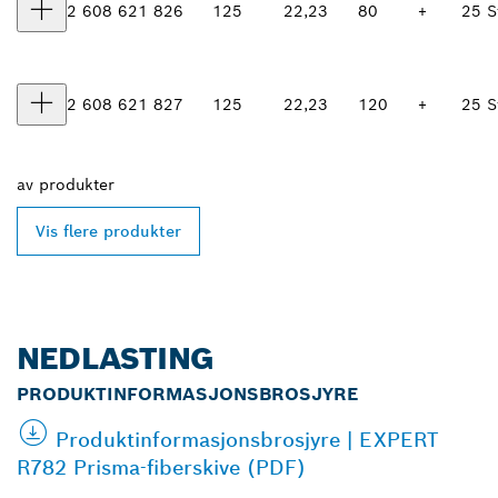
2 608 621 826
125
22,23
80
+
25 S
2 608 621 827
125
22,23
120
+
25 S
av
produkter
Vis flere produkter
NEDLASTING
PRODUKTINFORMASJONSBROSJYRE
Produktinformasjonsbrosjyre | EXPERT
R782 Prisma-fiberskive (PDF)