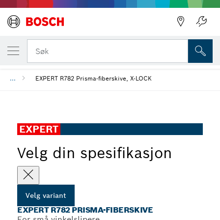
DIN VALGTE VARIANT
EXPERT R782 Prisma-fiberskive
Søk
...
EXPERT R782 Prisma-fiberskive, X-LOCK
EXPERT
Velg din spesifikasjon
Velg variant
EXPERT R782 PRISMA-FIBERSKIVE
For små vinkelslipere