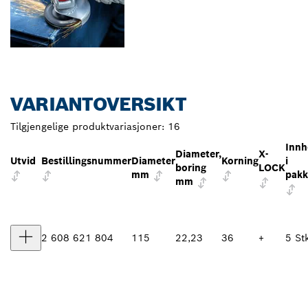
VARIANTOVERSIKT
Tilgjengelige produktvariasjoner:
16
Innh
Diameter,
X-
Utvid
Bestillingsnummer
Diameter
Korning
i
boring
LOCK
mm
pak
mm
2 608 621 804
115
22,23
36
+
5 St