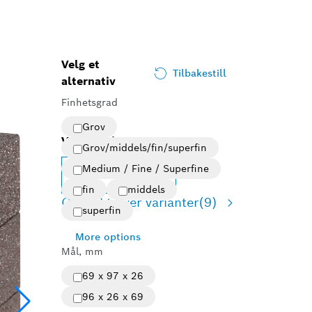
Velg et
Tilbakestill
alternativ
Finhetsgrad
Grov
Valgt variant
Grov/middels/fin/superfin
Medium / Fine / Superfine
Endre variant
fin
middels
Oversikt over varianter
(9)
superfin
More options
Mål, mm
69 x 97 x 26
96 x 26 x 69