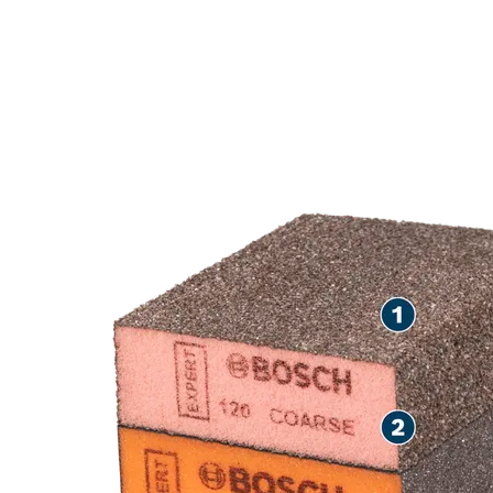
HØY SLITESTY
MALING