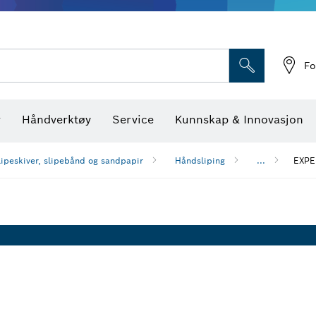
Optiske nivellerings
Fo
r
Håndverktøy
Service
Kunnskap & Innovasjon
lipeskiver, slipebånd og sandpapir
Håndsliping
...
EXPE