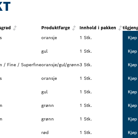
KT
sgrad
Produktfarge
Innhold i pakken
tilgjen
s
oransje
1 Stk.
Kjøp
gul
1 Stk.
Kjøp
 / Fine / Superfine
oransje/gul/grønn
3 Stk.
Kjøp
s
oransje
1 Stk.
Kjøp
gul
1 Stk.
Kjøp
in
grønn
1 Stk.
Kjøp
in
grønn
1 Stk.
Kjøp
rød
1 Stk.
Kjøp