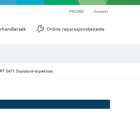
PRO360
Kontakt
verktøy
Vinkel- og helningsmålere
rhandlersøk
Online reparasjonstjeneste
RT S471 Standard-slipekloss