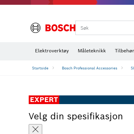
Termiske kameraer og detektorer
Søk
Elektroverktøy
Måleteknikk
Tilbehø
Startside
Bosch Professional Accessories
S
EXPERT
Velg din spesifikasjon