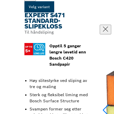
Velg variant
EXPERT S471
STANDARD-
SLIPEKLOSS
Til håndsliping
Opptil 5 ganger
lengre levetid enn
Bosch C420
Sandpapir
Høy slitestyrke ved sliping av
tre og maling
Sterk og fleksibel liming med
Bosch Surface Structure
Svampen former seg etter