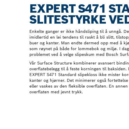
EXPERT S471 ST
SLITESTYRKE VED
Enkelte ganger er ikke håndsliping til å unngå. De
imidlertid en lei tendens til raskt å bli slitt, tilsto
buer og kanter. Man endte dermed opp med å kjø
som røynet på både for lommebok og miljø. I dag
problemet ved å velge slipeskum med Bosch Surfa
Vår Surface Structure kombinerer avansert bindin
overflatebelegg til å feste korningen til baksiden.
EXPERT S471 Standard slipekloss ikke mister korn
kanter og hjørner. Det minimerer også fortettels
eller vaskes av den fleksible overflaten. En annen 
overflaten med jevnt trykk.