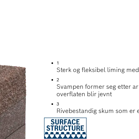
RKE VED SLIPING A
1
Sterk og fleksibel liming me
2
Svampen former seg etter arb
overflaten blir jevnt
3
Rivebestandig skum som er ek