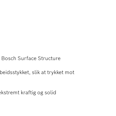
V TRE OG
d Bosch Surface Structure
eidsstykket, slik at trykket mot
stremt kraftig og solid