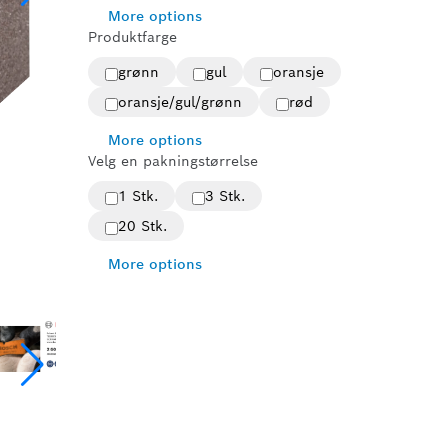
More options
Produktfarge
grønn
gul
oransje
oransje/gul/grønn
rød
More options
Velg en pakningstørrelse
1 Stk.
3 Stk.
20 Stk.
More options