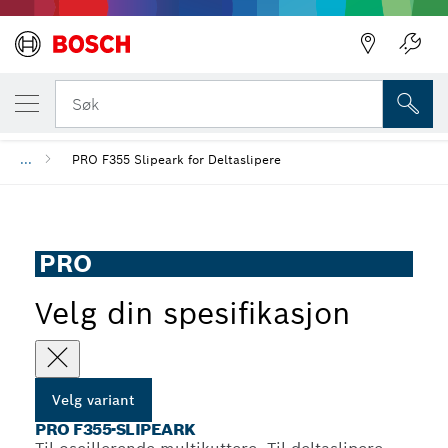
DIN VALGTE VARIANT
PRO F355-slipeark
Søk
...
PRO F355 Slipeark for Deltaslipere
PRO
Velg din spesifikasjon
Velg variant
PRO F355-SLIPEARK