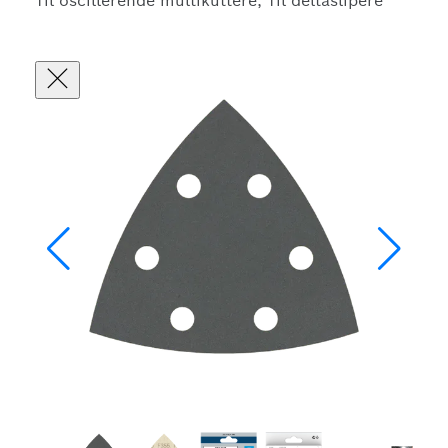
Til oscillerende multikuttere, Til deltaslipere