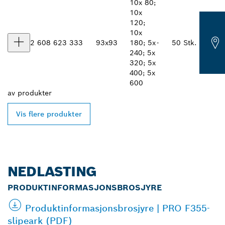
10x 80;
10x
120;
10x
2 608 623 333
93x93
180; 5x
-
50 Stk.
240; 5x
320; 5x
400; 5x
600
av
produkter
Vis flere produkter
NEDLASTING
PRODUKTINFORMASJONSBROSJYRE
Produktinformasjonsbrosjyre | PRO F355-
slipeark (PDF)