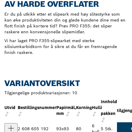
AV HARDE OVERFLATER
Er du på utkikk etter et slipeark med høy slitestyrke som
kan øke produktiviteten din og glede kundene dine med en
flott finish på kortere tid? Prøv PRO F355: det sliper
raskere enn konvensjonelle slipemidler.
Vi har laget PRO F355-slipearket med sterke
silisiumkarbidkorn for å sikre at du får en fremragende
finish raskere.
VARIANTOVERSIKT
Tilgjengelige produktvariasjoner:
10
Innhold
Utvid
Bestillingsnummer
Papirmål,
Korning
Hull
i
tilgjen
mm
pakken
6
2 608 605 192
93x93
80
5 Stk.
hull