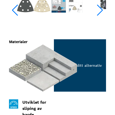
Materialer
Velg ditt alternativ
Utviklet for
sliping av
harde