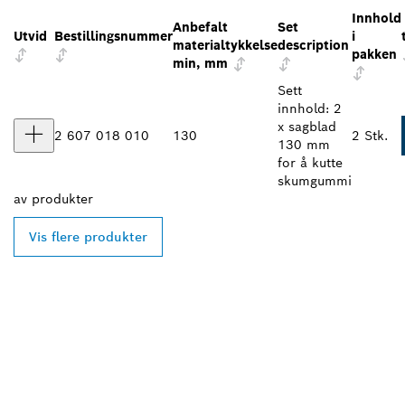
Innhold
Anbefalt
Set
Utvid
Bestillingsnummer
i
materialtykkelse
description
pakken
min, mm
Sett
innhold: 2
x sagblad
2 607 018 010
130
2 Stk.
130 mm
for å kutte
skumgummi
av
produkter
Vis flere produkter
FINN BOSCH
PROFESSIONAL-
FORHANDLERE I
NÆRHETEN AV DEG