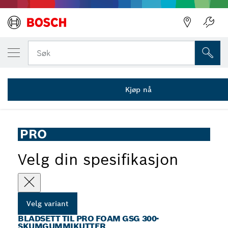
DIN VALGTE VARIANT
PRO Foam sagblad, 130 mm, 2 stk
Søk
2 607 018 010
PRO Foam GSG 300- skumgummikutter-bladsett, 130 mm, 2
...
stk.
Kjøp nå
PRO
Velg din spesifikasjon
Velg variant
BLADSETT TIL PRO FOAM GSG 300-
SKUMGUMMIKUTTER