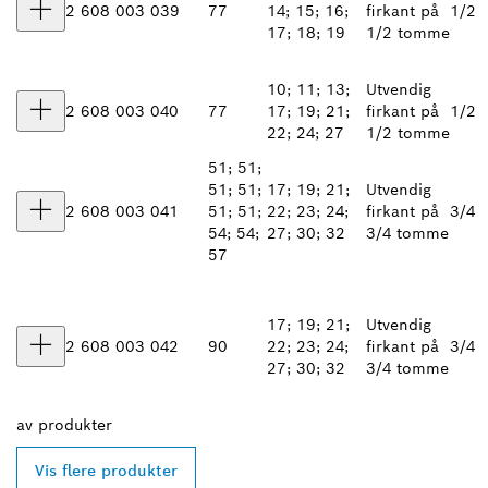
2 608 003 039
77
14; 15; 16;
firkant på
1/2
17; 18; 19
1/2 tomme
10; 11; 13;
Utvendig
2 608 003 040
77
17; 19; 21;
firkant på
1/2
22; 24; 27
1/2 tomme
51; 51;
51; 51;
17; 19; 21;
Utvendig
2 608 003 041
51; 51;
22; 23; 24;
firkant på
3/4
54; 54;
27; 30; 32
3/4 tomme
57
17; 19; 21;
Utvendig
2 608 003 042
90
22; 23; 24;
firkant på
3/4
27; 30; 32
3/4 tomme
av
produkter
Vis flere produkter