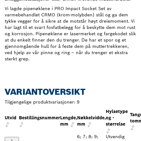
Vi lagde pipenøklene i PRO Impact Socket Set av
varmebehandlet CRMO (krom-molybden) stål og ga dem
tykke vegger for å sikre at de motstår høyt dreiemoment. Vi
har lagt til et svart fosfatbelegg for å beskytte dem mot rust
og korrosjon. Pipenøklene er lasermerket og fargekodet slik
at du enkelt finner den du trenger. De har et spor og et
gjennomgående hull for å feste dem på muttertrekkeren,
ved hjelp av vår pinne og ring – når du trenger et ekstra
sterkt grep.
VARIANTOVERSIKT
Tilgjengelige produktvariasjoner:
9
Hylsetype
Tang
Utvid
Bestillingsnummer
Lengde,
Nøkkelvidde,
og -
tom
mm
mm
størrelse
6; 7; 8; 9;
Utvendig