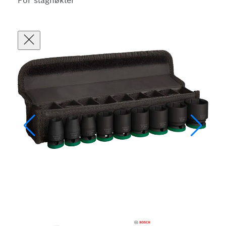
For slagnøkler